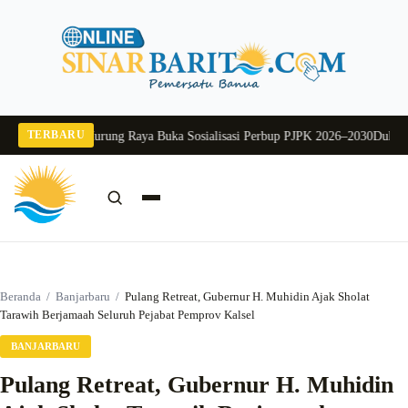
Langsung
ke
konten
TERBARU
6
Pj Sekda Murung Raya Buka Sosialisasi Perbup PJPK 2026–2030
Dukung Prog
Cari:
Cari
Beranda
/
Banjarbaru
/
Pulang Retreat, Gubernur H. Muhidin Ajak Sholat
Tarawih Berjamaah Seluruh Pejabat Pemprov Kalsel
BANJARBARU
Pulang Retreat, Gubernur H. Muhidin