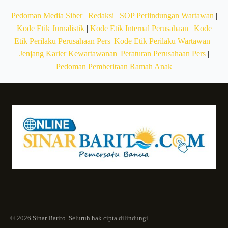
Pedoman Media Siber
|
Redaksi
|
SOP Perlindungan Wartawan
|
Kode Etik Jurnalistik
|
Kode Etik Internal Perusahaan
|
Kode
Etik Perilaku Perusahaan Pers
|
Kode Etik Perilaku Wartawan
|
Jenjang Karier Kewartawanan
|
Peraturan Perusahaan Pers
|
Pedoman Pemberitaan Ramah Anak
© 2026 Sinar Barito. Seluruh hak cipta dilindungi.