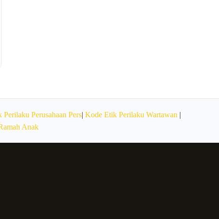
 Perilaku Perusahaan Pers
|
Kode Etik Perilaku Wartawan
|
 Ramah Anak