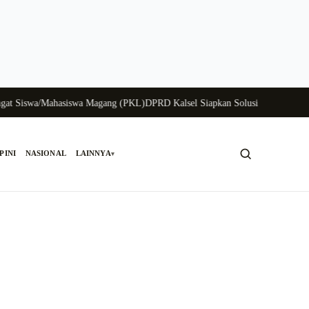
iswa/Mahasiswa Magang (PKL)
DPRD Kalsel Siapkan Solusi Krisis Perunggasa
PINI
NASIONAL
LAINNYA
▾
Cari