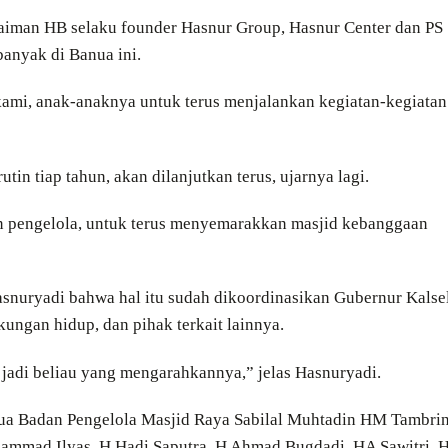
laiman HB selaku founder Hasnur Group, Hasnur Center dan PS
banyak di Banua ini.
mi, anak-anaknya untuk terus menjalankan kegiatan-kegiatan
utin tiap tahun, akan dilanjutkan terus, ujarnya lagi.
an pengelola, untuk terus menyemarakkan masjid kebanggaan
Hasnuryadi bahwa hal itu sudah dikoordinasikan Gubernur Kalse
ungan hidup, dan pihak terkait lainnya.
jadi beliau yang mengarahkannya,” jelas Hasnuryadi.
a Badan Pengelola Masjid Raya Sabilal Muhtadin HM Tambri
uhammad Ilyas, H Hadi Saputra, H Ahmad Bugdadi, HA Sawitri, 