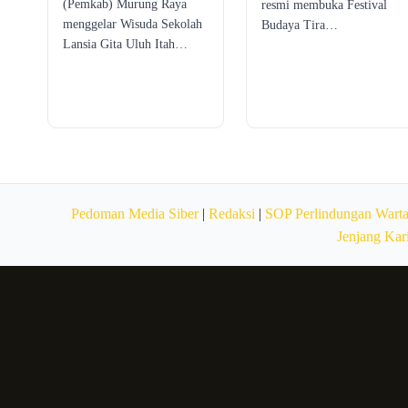
(Pemkab) Murung Raya
resmi membuka Festival
menggelar Wisuda Sekolah
Budaya Tira…
Lansia Gita Uluh Itah…
Pedoman Media Siber
|
Redaksi
|
SOP Perlindungan Wart
Jenjang Kar