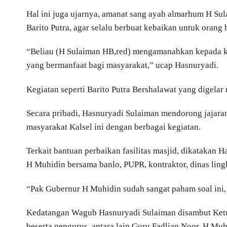
Hal ini juga ujarnya, amanat sang ayah almarhum H Su
Barito Putra, agar selalu berbuat kebaikan untuk orang 
“Beliau (H Sulaiman HB,red) mengamanahkan kepada ka
yang bermanfaat bagi masyarakat,” ucap Hasnuryadi.
Kegiatan seperti Barito Putra Bershalawat yang digelar r
Secara pribadi, Hasnuryadi Sulaiman mendorong jajar
masyarakat Kalsel ini dengan berbagai kegiatan.
Terkait bantuan perbaikan fasilitas masjid, dikatakan 
H Muhidin bersama banlo, PUPR, kontraktor, dinas lingk
“Pak Gubernur H Muhidin sudah sangat paham soal ini, 
Kedatangan Wagub Hasnuryadi Sulaiman disambut Ketu
beserta pengurus, antara lain Guru Fadlian Noor, H M