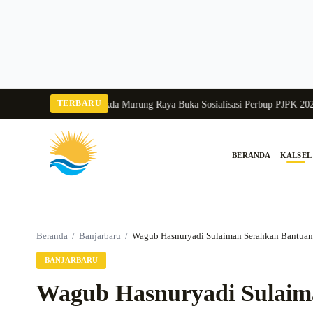
Langsung
ke
konten
TERBARU
ka Balang 2026
Pj Sekda Murung Raya Buka Sosialisasi Perbup PJPK 2026–203
BERANDA
KALSEL
Cari:
Beranda
/
Banjarbaru
/
Wagub Hasnuryadi Sulaiman Serahkan Bantuan 
BANJARBARU
Wagub Hasnuryadi Sulaim