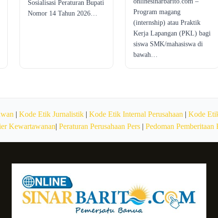
onlinesinarbarito.com –
Sosialisasi Peraturan Bupati
Program magang
Nomor 14 Tahun 2026…
(internship) atau Praktik
Kerja Lapangan (PKL) bagi
siswa SMK/mahasiswa di
bawah…
awan
|
Kode Etik Jurnalistik
|
Kode Etik Internal Perusahaan
|
Kode Etik
ier Kewartawanan
|
Peraturan Perusahaan Pers
|
Pedoman Pemberitaan