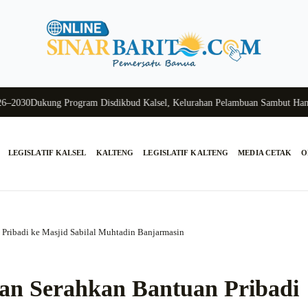
0
Dukung Program Disdikbud Kalsel, Kelurahan Pelambuan Sambut Hangat S
LEGISLATIF KALSEL
KALTENG
LEGISLATIF KALTENG
MEDIA CETAK
O
Pribadi ke Masjid Sabilal Muhtadin Banjarmasin
an Serahkan Bantuan Pribadi