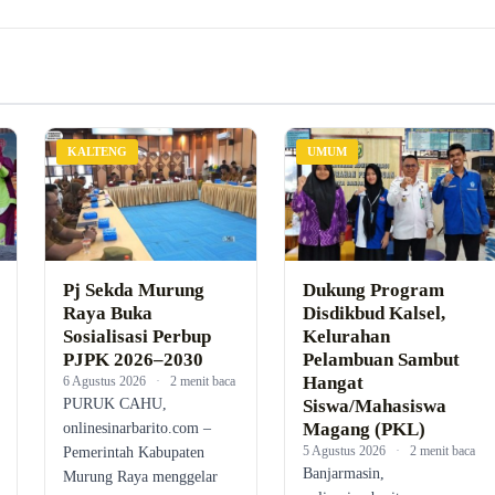
KALTENG
UMUM
Pj Sekda Murung
Dukung Program
Raya Buka
Disdikbud Kalsel,
Sosialisasi Perbup
Kelurahan
PJPK 2026–2030
Pelambuan Sambut
Hangat
6 Agustus 2026
·
2 menit baca
PURUK CAHU,
Siswa/Mahasiswa
Magang (PKL)
onlinesinarbarito.com –
5 Agustus 2026
·
2 menit baca
Pemerintah Kabupaten
Banjarmasin,
Murung Raya menggelar