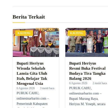
Berita Terkait
KALTENG
KALTENG
Bupati Heriyus
Bupati Heriyus
Wisuda Sekolah
Resmi Buka Festival
Lansia Gita Uluh
Budaya Tira Tangka
Itah, Belajar Tak
Balang 2026
Mengenal Usia
6 Agustus 2026
·
2 menit baca
PURUK CAHU,
6 Agustus 2026
·
3 menit baca
PURUK CAHU,
onlinesinarbarito.com –
onlinesinarbarito.com –
Bupati Murung Raya,
Pemerintah Kabupaten
Heriyus M. Yoseph, secara