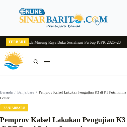
Langsung
ke
konten
TERBARU
g 2026
Pj Sekda Murung Raya Buka Sosialisasi Perbup PJPK 2026–2030
Dukung
Cari:
Cari
Beranda
/
Banjarbaru
/
Pemprov Kalsel Lakukan Pengujian K3 di PT Putri Prima
Lestari
BANJARBARU
Pemprov Kalsel Lakukan Pengujian K3