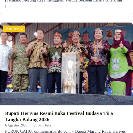
(Pemkab) Murung Raya menggelar Wisuda Sekolah Lansia Gita Uluh
Itah…
KALTENG
Bupati Heriyus Resmi Buka Festival Budaya Tira
Tangka Balang 2026
6 Agustus 2026
·
2 menit baca
PURUK CAHU, onlinesinarbarito.com – Bupati Murung Raya, Heriyus