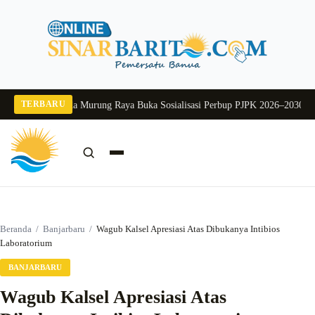
Langsung
ke
konten
TERBARU
 2026
Pj Sekda Murung Raya Buka Sosialisasi Perbup PJPK 2026–2030
Dukung 
Cari:
Cari
Beranda
/
Banjarbaru
/
Wagub Kalsel Apresiasi Atas Dibukanya Intibios
Laboratorium
BANJARBARU
Wagub Kalsel Apresiasi Atas