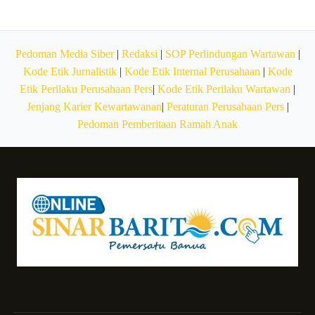
Pedoman Media Siber
|
Redaksi
|
SOP Perlindungan Wartawan
|
Kode Etik Jurnalistik
|
Kode Etik Internal Perusahaan
|
Kode
Etik Perilaku Perusahaan Pers
|
Kode Etik Perilaku Wartawan
|
Jenjang Karier Kewartawanan
|
Peraturan Perusahaan Pers
|
Pedoman Pemberitaan Ramah Anak