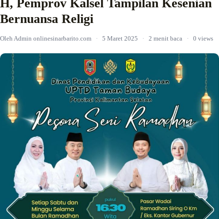
H, Pemprov Kalsel Tampilan Kesenian
Bernuansa Religi
Oleh Admin onlinesinarbarito.com
·
5 Maret 2025
·
2 menit baca
·
0 views