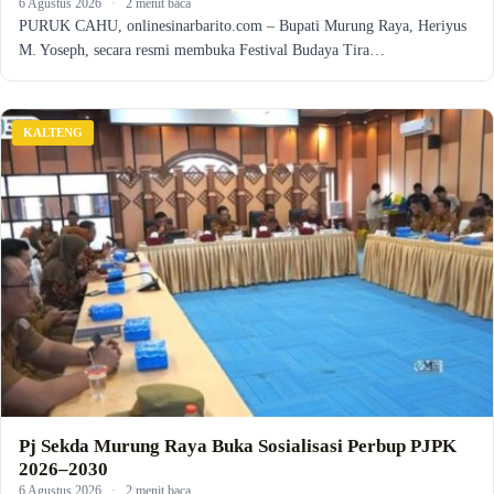
6 Agustus 2026
·
2 menit baca
PURUK CAHU, onlinesinarbarito.com – Bupati Murung Raya, Heriyus
M. Yoseph, secara resmi membuka Festival Budaya Tira…
KALTENG
Pj Sekda Murung Raya Buka Sosialisasi Perbup PJPK
2026–2030
6 Agustus 2026
·
2 menit baca