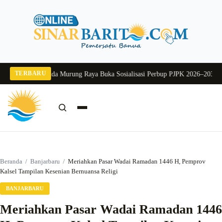
Langsung
ke
konten
TERBARU
ang 2026
Pj Sekda Murung Raya Buka Sosialisasi Perbup PJPK 2026–2030
Dukun
Cari:
Cari
Beranda
/
Banjarbaru
/
Meriahkan Pasar Wadai Ramadan 1446 H, Pemprov
Kalsel Tampilan Kesenian Bernuansa Religi
BANJARBARU
Meriahkan Pasar Wadai Ramadan 1446