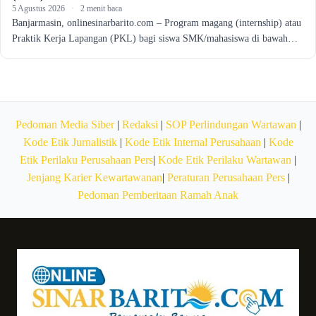
5 Agustus 2026
·
2 menit baca
Banjarmasin, onlinesinarbarito.com – Program magang (internship) atau
Praktik Kerja Lapangan (PKL) bagi siswa SMK/mahasiswa di bawah…
Pedoman Media Siber
|
Redaksi
|
SOP Perlindungan Wartawan
|
Kode Etik Jurnalistik
|
Kode Etik Internal Perusahaan
|
Kode
Etik Perilaku Perusahaan Pers
|
Kode Etik Perilaku Wartawan
|
Jenjang Karier Kewartawanan
|
Peraturan Perusahaan Pers
|
Pedoman Pemberitaan Ramah Anak