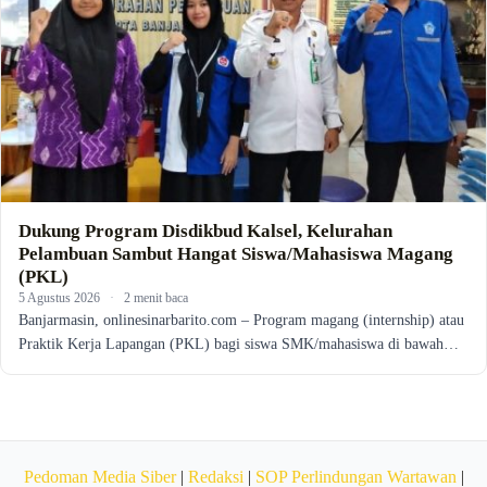
Dukung Program Disdikbud Kalsel, Kelurahan
Pelambuan Sambut Hangat Siswa/Mahasiswa Magang
(PKL)
5 Agustus 2026
·
2 menit baca
Banjarmasin, onlinesinarbarito.com – Program magang (internship) atau
Praktik Kerja Lapangan (PKL) bagi siswa SMK/mahasiswa di bawah…
Pedoman Media Siber
|
Redaksi
|
SOP Perlindungan Wartawan
|