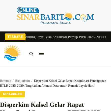
Langsung
ke
konten
TERBARU
26
Pj Sekda Murung Raya Buka Sosialisasi Perbup PJPK 2026–2030
Dukung Pro
Cari:
Cari
Beranda
/
Banjarbaru
/
Disperkim Kalsel Gelar Rapat Koordinasi Penanganan
RTLH 2025-2029, Tingkatkan Akurasi Data untuk Rumah Layak Huni
BANJARBARU
Disperkim Kalsel Gelar Rapat