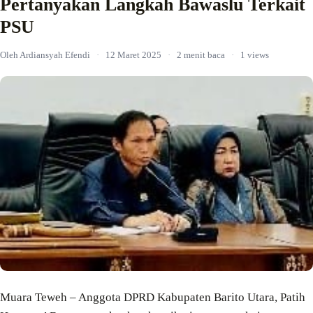
Pertanyakan Langkah Bawaslu Terkait
PSU
Oleh Ardiansyah Efendi
·
12 Maret 2025
·
2 menit baca
·
1 views
Muara Teweh – Anggota DPRD Kabupaten Barito Utara, Patih