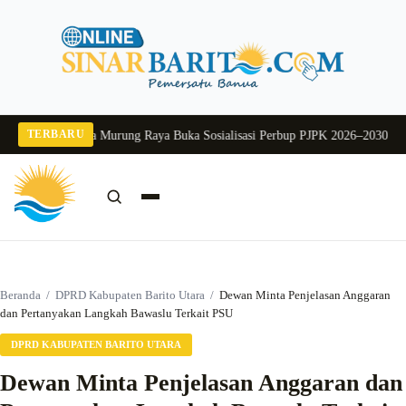
Langsung
ke
konten
TERBARU
 2026
Pj Sekda Murung Raya Buka Sosialisasi Perbup PJPK 2026–2030
Dukung 
Cari:
Cari
Beranda
/
DPRD Kabupaten Barito Utara
/
Dewan Minta Penjelasan Anggaran
dan Pertanyakan Langkah Bawaslu Terkait PSU
DPRD KABUPATEN BARITO UTARA
Dewan Minta Penjelasan Anggaran dan