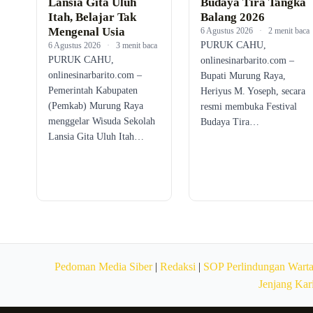
Lansia Gita Uluh
Budaya Tira Tangka
Itah, Belajar Tak
Balang 2026
Mengenal Usia
6 Agustus 2026
·
2 menit baca
PURUK CAHU,
6 Agustus 2026
·
3 menit baca
PURUK CAHU,
onlinesinarbarito.com –
onlinesinarbarito.com –
Bupati Murung Raya,
Pemerintah Kabupaten
Heriyus M. Yoseph, secara
(Pemkab) Murung Raya
resmi membuka Festival
menggelar Wisuda Sekolah
Budaya Tira…
Lansia Gita Uluh Itah…
Pedoman Media Siber
|
Redaksi
|
SOP Perlindungan Wart
Jenjang Kar