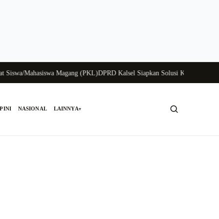
swa/Mahasiswa Magang (PKL)
DPRD Kalsel Siapkan Solusi Krisis Perunggasan
PINI
NASIONAL
LAINNYA
▾
Cari