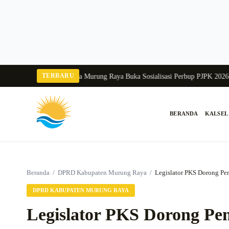
Langsung
ke
konten
TERBARU
a Balang 2026
Pj Sekda Murung Raya Buka Sosialisasi Perbup PJPK 2026–2030
BERANDA
KALSEL
Cari:
Beranda
/
DPRD Kabupaten Murung Raya
/
Legislator PKS Dorong Pe
DPRD KABUPATEN MURUNG RAYA
Legislator PKS Dorong Pe