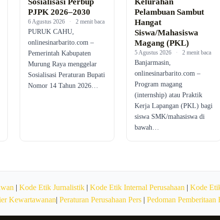
Sosialisasi Perbup
Kelurahan
PJPK 2026–2030
Pelambuan Sambut
Hangat
6 Agustus 2026
·
2 menit baca
PURUK CAHU,
Siswa/Mahasiswa
Magang (PKL)
onlinesinarbarito.com –
5 Agustus 2026
·
2 menit baca
Pemerintah Kabupaten
Banjarmasin,
Murung Raya menggelar
onlinesinarbarito.com –
Sosialisasi Peraturan Bupati
Program magang
Nomor 14 Tahun 2026…
(internship) atau Praktik
Kerja Lapangan (PKL) bagi
siswa SMK/mahasiswa di
bawah…
awan
|
Kode Etik Jurnalistik
|
Kode Etik Internal Perusahaan
|
Kode Etik
ier Kewartawanan
|
Peraturan Perusahaan Pers
|
Pedoman Pemberitaan