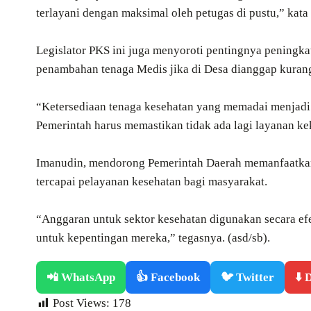
terlayani dengan maksimal oleh petugas di pustu,” kata
Legislator PKS ini juga menyoroti pentingnya peningkat
penambahan tenaga Medis jika di Desa dianggap kuran
“Ketersediaan tenaga kesehatan yang memadai menjadi
Pemerintah harus memastikan tidak ada lagi layanan ke
Imanudin, mendorong Pemerintah Daerah memanfaatkan 
tercapai pelayanan kesehatan bagi masyarakat.
“Anggaran untuk sektor kesehatan digunakan secara efe
untuk kepentingan mereka,” tegasnya. (asd/sb).
📲 WhatsApp
👍 Facebook
🐦 Twitter
⬇️
Post Views:
178