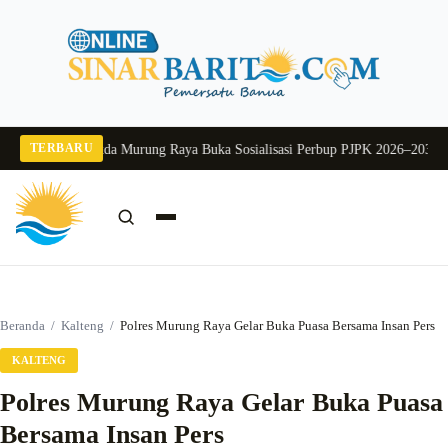
Langsung
ke
konten
TERBARU
g 2026
Pj Sekda Murung Raya Buka Sosialisasi Perbup PJPK 2026–2030
Dukung
Cari:
Cari
Beranda
/
Kalteng
/
Polres Murung Raya Gelar Buka Puasa Bersama Insan Pers
KALTENG
Polres Murung Raya Gelar Buka Puasa
Bersama Insan Pers