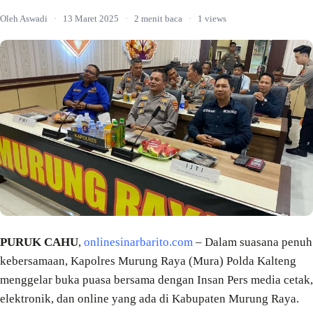
Oleh Aswadi
·
13 Maret 2025
·
2 menit baca
·
1 views
PURUK CAHU
,
onlinesinarbarito.com
– Dalam suasana penuh
kebersamaan, Kapolres Murung Raya (Mura) Polda Kalteng
menggelar buka puasa bersama dengan Insan Pers media cetak,
elektronik, dan online yang ada di Kabupaten Murung Raya.