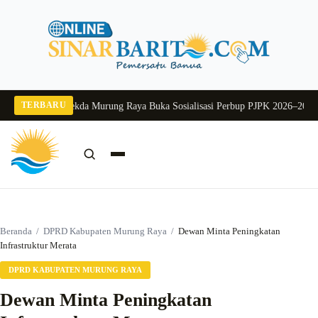
Langsung
ke
konten
TERBARU
ng 2026
Pj Sekda Murung Raya Buka Sosialisasi Perbup PJPK 2026–2030
Dukun
Cari:
Cari
Beranda
/
DPRD Kabupaten Murung Raya
/
Dewan Minta Peningkatan
Infrastruktur Merata
DPRD KABUPATEN MURUNG RAYA
Dewan Minta Peningkatan