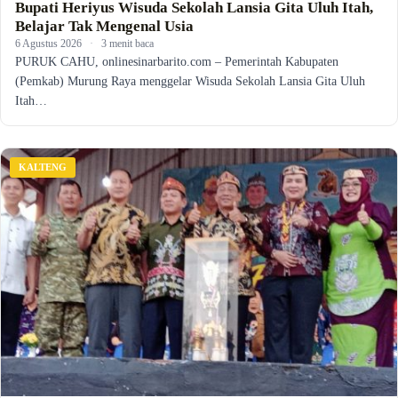
Bupati Heriyus Wisuda Sekolah Lansia Gita Uluh Itah,
Belajar Tak Mengenal Usia
6 Agustus 2026
·
3 menit baca
PURUK CAHU, onlinesinarbarito.com – Pemerintah Kabupaten
(Pemkab) Murung Raya menggelar Wisuda Sekolah Lansia Gita Uluh
Itah…
KALTENG