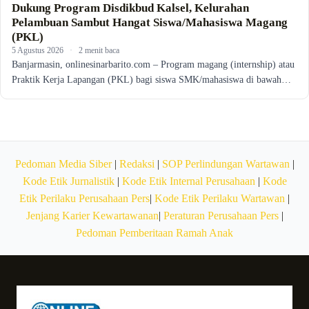
Dukung Program Disdikbud Kalsel, Kelurahan
Pelambuan Sambut Hangat Siswa/Mahasiswa Magang
(PKL)
5 Agustus 2026
·
2 menit baca
Banjarmasin, onlinesinarbarito.com – Program magang (internship) atau
Praktik Kerja Lapangan (PKL) bagi siswa SMK/mahasiswa di bawah…
Pedoman Media Siber
|
Redaksi
|
SOP Perlindungan Wartawan
|
Kode Etik Jurnalistik
|
Kode Etik Internal Perusahaan
|
Kode
Etik Perilaku Perusahaan Pers
|
Kode Etik Perilaku Wartawan
|
Jenjang Karier Kewartawanan
|
Peraturan Perusahaan Pers
|
Pedoman Pemberitaan Ramah Anak