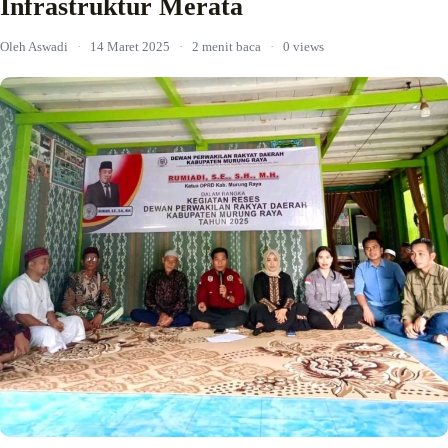
Infrastruktur Merata
Oleh Aswadi
·
14 Maret 2025
·
2 menit baca
·
0 views