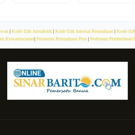
awan
|
Kode Etik Jurnalistik
|
Kode Etik Internal Perusahaan
|
Kode Etik
ier Kewartawanan
|
Peraturan Perusahaan Pers
|
Pedoman Pemberitaan