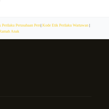
 Perilaku Perusahaan Pers
|
Kode Etik Perilaku Wartawan
|
 Ramah Anak