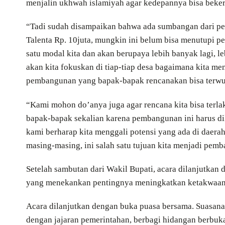
menjalin ukhwah islamiyah agar kedepannya bisa bek
“Tadi sudah disampaikan bahwa ada sumbangan dari pem
Talenta Rp. 10juta, mungkin ini belum bisa menutupi p
satu modal kita dan akan berupaya lebih banyak lagi, l
akan kita fokuskan di tiap-tiap desa bagaimana kita men
pembangunan yang bapak-bapak rencanakan bisa terwuj
“Kami mohon do’anya juga agar rencana kita bisa terla
bapak-bapak sekalian karena pembangunan ini harus dila
kami berharap kita menggali potensi yang ada di daera
masing-masing, ini salah satu tujuan kita menjadi pem
Setelah sambutan dari Wakil Bupati, acara dilanjutkan
yang menekankan pentingnya meningkatkan ketakwaan 
Acara dilanjutkan dengan buka puasa bersama. Suasana
dengan jajaran pemerintahan, berbagi hidangan berbu