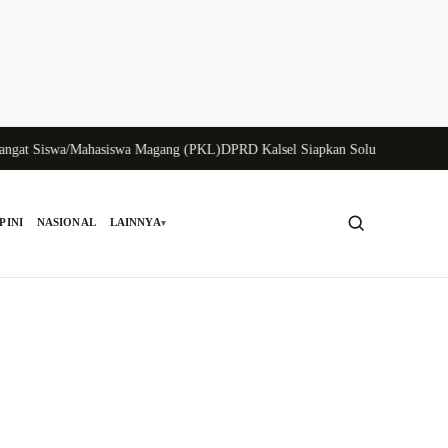
 Siswa/Mahasiswa Magang (PKL)
DPRD Kalsel Siapkan Solusi Krisis Perunggas
PINI
NASIONAL
LAINNYA
▾
Cari