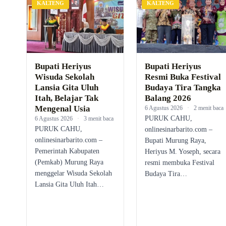
KALTENG
KALTENG
Bupati Heriyus
Bupati Heriyus
Wisuda Sekolah
Resmi Buka Festival
Lansia Gita Uluh
Budaya Tira Tangka
Itah, Belajar Tak
Balang 2026
Mengenal Usia
6 Agustus 2026
·
2 menit baca
PURUK CAHU,
6 Agustus 2026
·
3 menit baca
PURUK CAHU,
onlinesinarbarito.com –
onlinesinarbarito.com –
Bupati Murung Raya,
Pemerintah Kabupaten
Heriyus M. Yoseph, secara
(Pemkab) Murung Raya
resmi membuka Festival
menggelar Wisuda Sekolah
Budaya Tira…
Lansia Gita Uluh Itah…