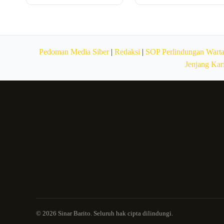
Pedoman Media Siber
|
Redaksi
|
SOP Perlindungan Wart
Jenjang Kar
© 2026 Sinar Barito. Seluruh hak cipta dilindungi.