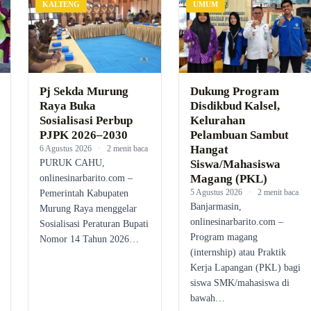
KALTENG
UMUM
Pj Sekda Murung
Dukung Program
Raya Buka
Disdikbud Kalsel,
Sosialisasi Perbup
Kelurahan
PJPK 2026–2030
Pelambuan Sambut
Hangat
6 Agustus 2026
·
2 menit baca
PURUK CAHU,
Siswa/Mahasiswa
Magang (PKL)
onlinesinarbarito.com –
5 Agustus 2026
·
2 menit baca
Pemerintah Kabupaten
Banjarmasin,
Murung Raya menggelar
onlinesinarbarito.com –
Sosialisasi Peraturan Bupati
Program magang
Nomor 14 Tahun 2026…
(internship) atau Praktik
Kerja Lapangan (PKL) bagi
siswa SMK/mahasiswa di
bawah…