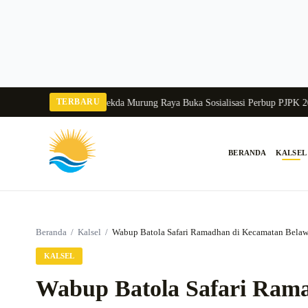
Langsung
ke
konten
TERBARU
ngka Balang 2026
Pj Sekda Murung Raya Buka Sosialisasi Perbup PJPK 2026–2
BERANDA
KALSEL
Cari:
Beranda
/
Kalsel
/
Wabup Batola Safari Ramadhan di Kecamatan Bela
KALSEL
Wabup Batola Safari Ram