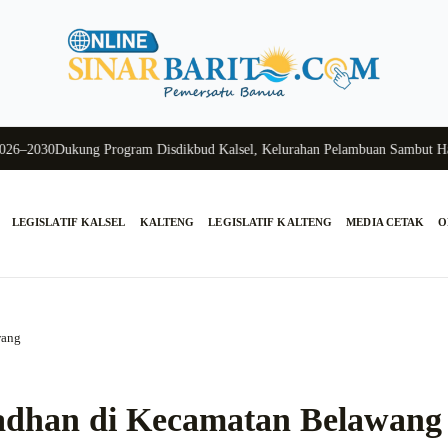
030
Dukung Program Disdikbud Kalsel, Kelurahan Pelambuan Sambut Hangat
LEGISLATIF KALSEL
KALTENG
LEGISLATIF KALTENG
MEDIA CETAK
O
wang
adhan di Kecamatan Belawang