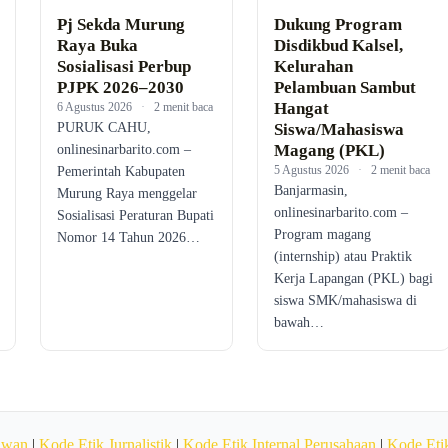
Pj Sekda Murung
Dukung Program
Raya Buka
Disdikbud Kalsel,
Sosialisasi Perbup
Kelurahan
PJPK 2026–2030
Pelambuan Sambut
Hangat
6 Agustus 2026
·
2 menit baca
PURUK CAHU,
Siswa/Mahasiswa
Magang (PKL)
onlinesinarbarito.com –
5 Agustus 2026
·
2 menit baca
Pemerintah Kabupaten
Banjarmasin,
Murung Raya menggelar
onlinesinarbarito.com –
Sosialisasi Peraturan Bupati
Program magang
Nomor 14 Tahun 2026…
(internship) atau Praktik
Kerja Lapangan (PKL) bagi
siswa SMK/mahasiswa di
bawah…
awan
|
Kode Etik Jurnalistik
|
Kode Etik Internal Perusahaan
|
Kode Etik