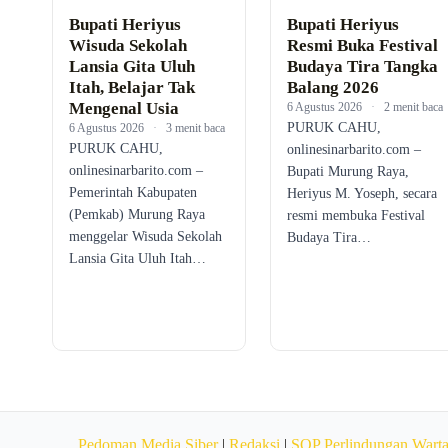
Bupati Heriyus
Bupati Heriyus
Wisuda Sekolah
Resmi Buka Festival
Lansia Gita Uluh
Budaya Tira Tangka
Itah, Belajar Tak
Balang 2026
Mengenal Usia
6 Agustus 2026
·
2 menit baca
PURUK CAHU,
6 Agustus 2026
·
3 menit baca
PURUK CAHU,
onlinesinarbarito.com –
onlinesinarbarito.com –
Bupati Murung Raya,
Pemerintah Kabupaten
Heriyus M. Yoseph, secara
(Pemkab) Murung Raya
resmi membuka Festival
menggelar Wisuda Sekolah
Budaya Tira…
Lansia Gita Uluh Itah…
Pedoman Media Siber
|
Redaksi
|
SOP Perlindungan Wart