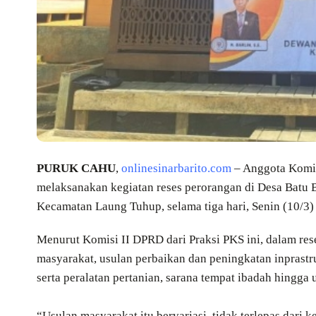
PURUK CAHU
,
onlinesinarbarito.com
– Anggota Komis
melaksanakan kegiatan reses perorangan di Desa Batu 
Kecamatan Laung Tuhup, selama tiga hari, Senin (10/3)
Menurut Komisi II DPRD dari Praksi PKS ini, dalam rese
masyarakat, usulan perbaikan dan peningkatan inprastruk
serta peralatan pertanian, sarana tempat ibadah hingg
“Usulan masyarakat itu bervariasi, tidak terlepas dari 