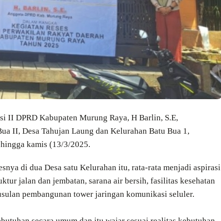
i II DPRD Kabupaten Murung Raya, H Barlin, S.E,
Bua II, Desa Tahujan Laung dan Kelurahan Batu Bua 1,
 hingga kamis (13/3/2025.
snya di dua Desa satu Kelurahan itu, rata-rata menjadi aspirasi
tur jalan dan jembatan, sarana air bersih, fasilitas kesehatan
a usulan pembangunan tower jaringan komunikasi seluler.
kebutuhan secara umum dan itu wajar sesuai realitas kebutuhan,