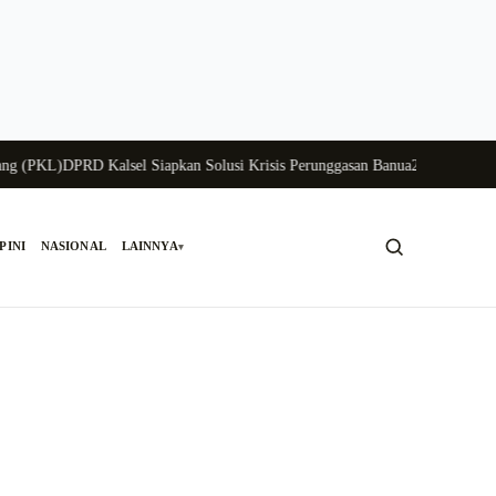
PKL)
DPRD Kalsel Siapkan Solusi Krisis Perunggasan Banua
200 Paket Sembak
PINI
NASIONAL
LAINNYA
▾
Cari