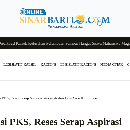
bud Kalsel, Kelurahan Pelambuan Sambut Hangat Siswa/Mahasiswa Magang (
LEGISLATIF KALSEL
KALTENG
LEGISLATIF KALTENG
MEDIA CETAK
O
i PKS, Reses Serap Aspirasi Warga di dua Desa Satu Kelurahan
i PKS, Reses Serap Aspirasi