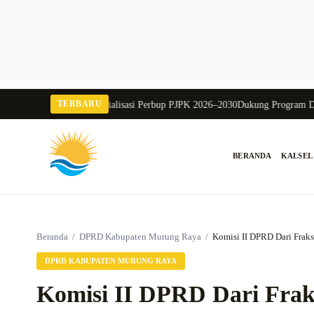
Langsung
ke
konten
TERBARU
urung Raya Buka Sosialisasi Perbup PJPK 2026–2030
Dukung Program Disdik
BERANDA
KALSEL
Cari:
Beranda
/
DPRD Kabupaten Murung Raya
/
Komisi II DPRD Dari Fraks
DPRD KABUPATEN MURUNG RAYA
Komisi II DPRD Dari Fraks