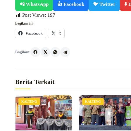
📲 WhatsApp
👍 Facebook
🐦 Twitter
⬇️
Post Views:
197
Bagikan ini:
Facebook
X
Bagikan:
Berita Terkait
KALTENG
KALTENG