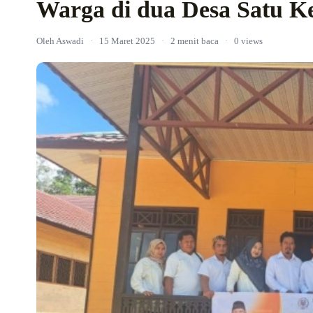
Warga di dua Desa Satu K
Oleh Aswadi
·
15 Maret 2025
·
2 menit baca
·
0 views