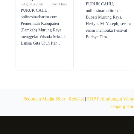
PURUK CAHU,
6 Agustus 2026
·
3 menit baca
PURUK CAHU,
onlinesinarbarito.com –
onlinesinarbarito.com –
Bupati Murung Raya,
Pemerintah Kabupaten
Heriyus M. Yoseph, secara
(Pemkab) Murung Raya
resmi membuka Festival
menggelar Wisuda Sekolah
Budaya Tira…
Lansia Gita Uluh Itah…
Pedoman Media Siber
|
Redaksi
|
SOP Perlindungan Wart
Jenjang Kar