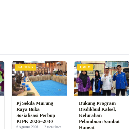
KALTENG
UMUM
Pj Sekda Murung
Dukung Program
Raya Buka
Disdikbud Kalsel,
Sosialisasi Perbup
Kelurahan
PJPK 2026–2030
Pelambuan Sambut
Hangat
6 Agustus 2026
·
2 menit baca