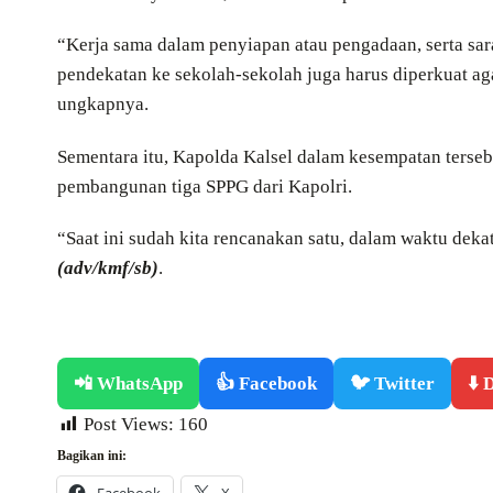
“Kerja sama dalam penyiapan atau pengadaan, serta saran
pendekatan ke sekolah-sekolah juga harus diperkuat ag
ungkapnya.
Sementara itu, Kapolda Kalsel dalam kesempatan ters
pembangunan tiga SPPG dari Kapolri.
“Saat ini sudah kita rencanakan satu, dalam waktu deka
(adv/kmf/sb)
.
📲 WhatsApp
👍 Facebook
🐦 Twitter
⬇️
Post Views:
160
Bagikan ini:
Facebook
X