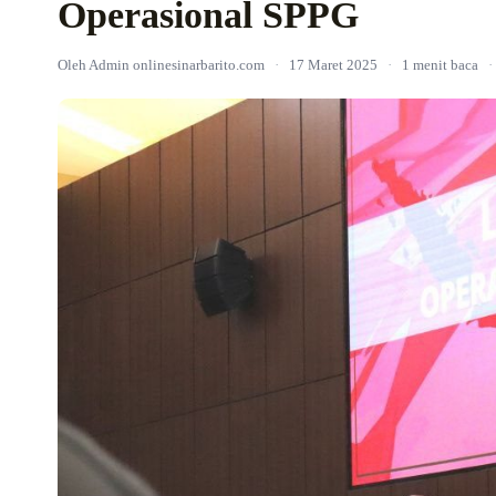
Operasional SPPG
Oleh Admin onlinesinarbarito.com
·
17 Maret 2025
·
1 menit baca
·