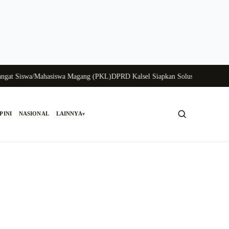
 Siswa/Mahasiswa Magang (PKL)
DPRD Kalsel Siapkan Solusi Krisis Perunggas
PINI
NASIONAL
LAINNYA
▾
Cari