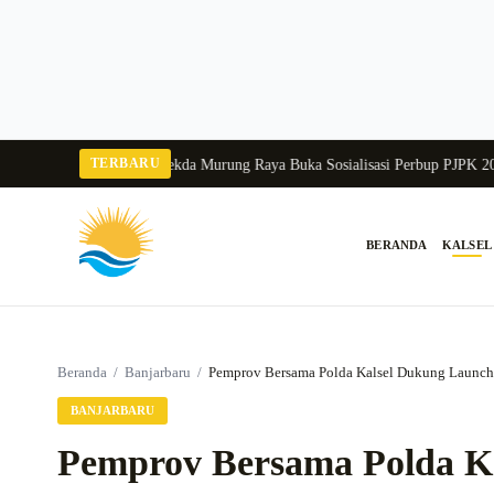
Langsung
ke
konten
TERBARU
ngka Balang 2026
Pj Sekda Murung Raya Buka Sosialisasi Perbup PJPK 2026–2
BERANDA
KALSEL
Cari:
Beranda
/
Banjarbaru
/
Pemprov Bersama Polda Kalsel Dukung Launch
BANJARBARU
Pemprov Bersama Polda K