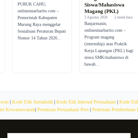
PURUK CAHU,
Siswa/Mahasiswa
Magang (PKL)
onlinesinarbarito.com –
5 Agustus 2026
·
2 menit baca
Pemerintah Kabupaten
Banjarmasin,
Murung Raya menggelar
onlinesinarbarito.com –
Sosialisasi Peraturan Bupati
Program magang
Nomor 14 Tahun 2026…
(internship) atau Praktik
Kerja Lapangan (PKL) bagi
siswa SMK/mahasiswa di
bawah…
awan
|
Kode Etik Jurnalistik
|
Kode Etik Internal Perusahaan
|
Kode Etik
ier Kewartawanan
|
Peraturan Perusahaan Pers
|
Pedoman Pemberitaan