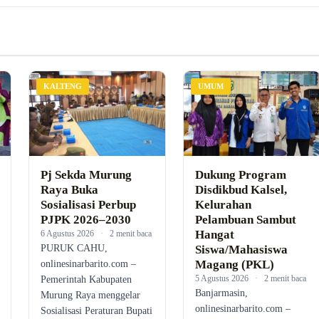
KALTENG
UMUM
Pj Sekda Murung
Dukung Program
Raya Buka
Disdikbud Kalsel,
Sosialisasi Perbup
Kelurahan
PJPK 2026–2030
Pelambuan Sambut
Hangat
6 Agustus 2026
·
2 menit baca
PURUK CAHU,
Siswa/Mahasiswa
Magang (PKL)
onlinesinarbarito.com –
5 Agustus 2026
·
2 menit baca
Pemerintah Kabupaten
Banjarmasin,
Murung Raya menggelar
onlinesinarbarito.com –
Sosialisasi Peraturan Bupati