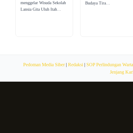
menggelar Wisuda Sekolah
Budaya Tira…
Lansia Gita Uluh Itah…
Pedoman Media Siber
|
Redaksi
|
SOP Perlindungan Wart
Jenjang Kar