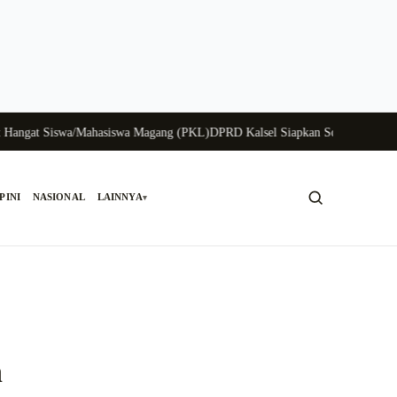
gat Siswa/Mahasiswa Magang (PKL)
DPRD Kalsel Siapkan Solusi Krisis Perun
PINI
NASIONAL
LAINNYA
▾
Cari
n