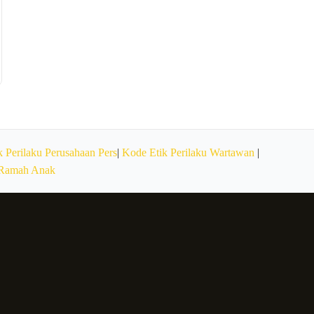
 Perilaku Perusahaan Pers
|
Kode Etik Perilaku Wartawan
|
 Ramah Anak