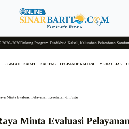
6–2030
Dukung Program Disdikbud Kalsel, Kelurahan Pelambuan Sambut Han
LEGISLATIF KALSEL
KALTENG
LEGISLATIF KALTENG
MEDIA CETAK
O
ya Minta Evaluasi Pelayanan Kesehatan di Pustu
aya Minta Evaluasi Pelayana