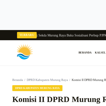
Langsung
ke
konten
TERBARU
 Tangka Balang 2026
Pj Sekda Murung Raya Buka Sosialisasi Perbup PJPK 202
BERANDA
KALSEL
Cari:
Beranda
/
DPRD Kabupaten Murung Raya
/
Komisi II DPRD Murung Ra
DPRD KABUPATEN MURUNG RAYA
Komisi II DPRD Murung R