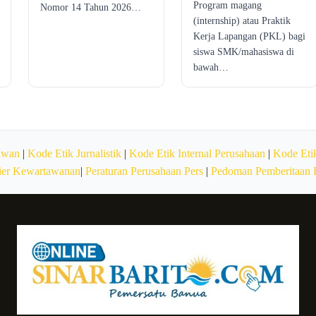
Program magang
Nomor 14 Tahun 2026…
(internship) atau Praktik
Kerja Lapangan (PKL) bagi
siswa SMK/mahasiswa di
bawah…
awan
|
Kode Etik Jurnalistik
|
Kode Etik Internal Perusahaan
|
Kode Etik
ier Kewartawanan
|
Peraturan Perusahaan Pers
|
Pedoman Pemberitaan