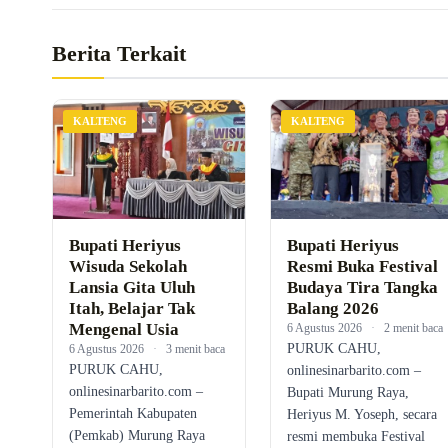
Berita Terkait
KALTENG
KALTENG
Bupati Heriyus
Bupati Heriyus
Wisuda Sekolah
Resmi Buka Festival
Lansia Gita Uluh
Budaya Tira Tangka
Itah, Belajar Tak
Balang 2026
Mengenal Usia
6 Agustus 2026
·
2 menit baca
PURUK CAHU,
6 Agustus 2026
·
3 menit baca
PURUK CAHU,
onlinesinarbarito.com –
onlinesinarbarito.com –
Bupati Murung Raya,
Pemerintah Kabupaten
Heriyus M. Yoseph, secara
(Pemkab) Murung Raya
resmi membuka Festival