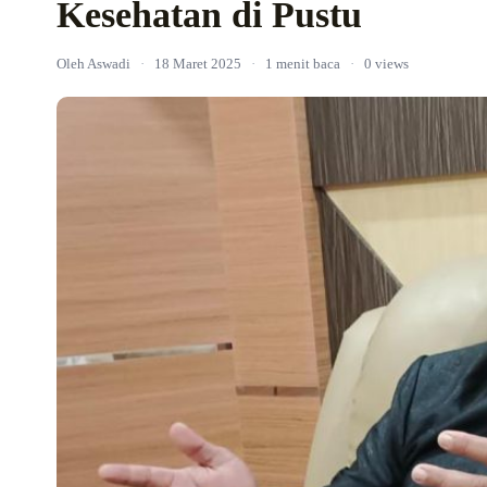
Kesehatan di Pustu
Oleh Aswadi
·
18 Maret 2025
·
1 menit baca
·
0 views