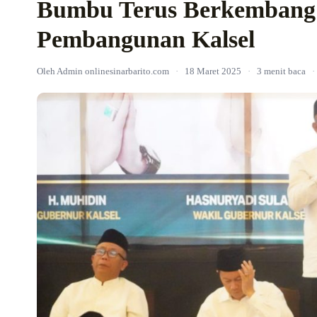
Bumbu Terus Berkembang 
Pembangunan Kalsel
Oleh Admin onlinesinarbarito.com
·
18 Maret 2025
·
3 menit baca
·