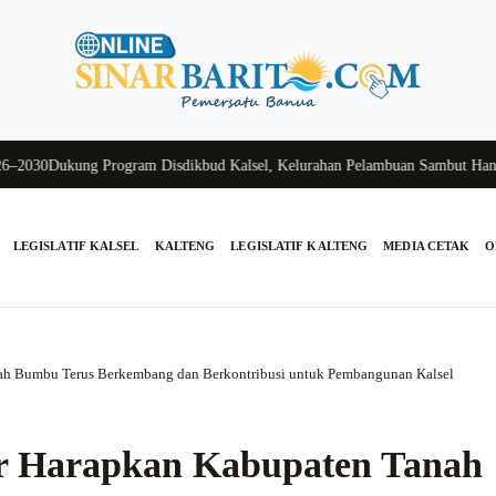
0
Dukung Program Disdikbud Kalsel, Kelurahan Pelambuan Sambut Hangat Si
LEGISLATIF KALSEL
KALTENG
LEGISLATIF KALTENG
MEDIA CETAK
O
ah Bumbu Terus Berkembang dan Berkontribusi untuk Pembangunan Kalsel
r Harapkan Kabupaten Tanah