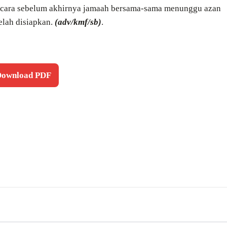
 acara sebelum akhirnya jamaah bersama-sama menunggu azan
elah disiapkan.
(adv/kmf/sb)
.
 Download PDF