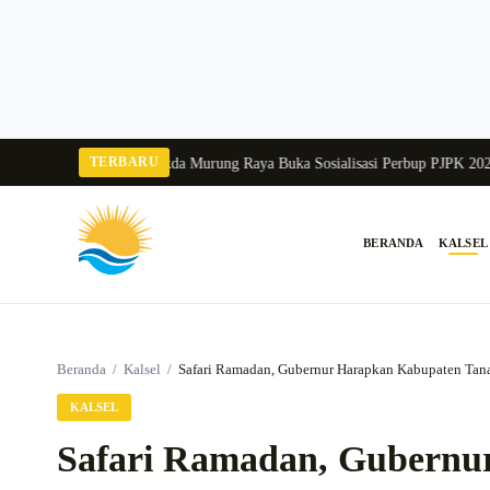
Langsung
ke
konten
TERBARU
a Balang 2026
Pj Sekda Murung Raya Buka Sosialisasi Perbup PJPK 2026–203
BERANDA
KALSEL
Cari:
Beranda
/
Kalsel
/
Safari Ramadan, Gubernur Harapkan Kabupaten Tan
KALSEL
Safari Ramadan, Gubernu