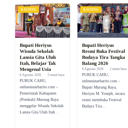
KALTENG
KALTENG
Bupati Heriyus
Bupati Heriyus
Wisuda Sekolah
Resmi Buka Festival
Lansia Gita Uluh
Budaya Tira Tangka
Itah, Belajar Tak
Balang 2026
Mengenal Usia
6 Agustus 2026
·
2 menit baca
PURUK CAHU,
6 Agustus 2026
·
3 menit baca
PURUK CAHU,
onlinesinarbarito.com –
onlinesinarbarito.com –
Bupati Murung Raya,
Pemerintah Kabupaten
Heriyus M. Yoseph, secara
(Pemkab) Murung Raya
resmi membuka Festival
menggelar Wisuda Sekolah
Budaya Tira…
Lansia Gita Uluh Itah…