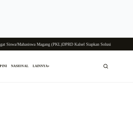
swa/Mahasiswa Magang (PKL)
DPRD Kalsel Siapkan Solusi Krisis Perunggasan
PINI
NASIONAL
LAINNYA
▾
Cari