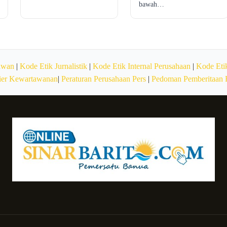
bawah…
awan
|
Kode Etik Jurnalistik
|
Kode Etik Internal Perusahaan
|
Kode Etik
ier Kewartawanan
|
Peraturan Perusahaan Pers
|
Pedoman Pemberitaan