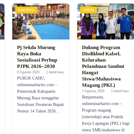
KALTENG
UMUM
Pj Sekda Murung
Dukung Program
Raya Buka
Disdikbud Kalsel,
Sosialisasi Perbup
Kelurahan
PJPK 2026–2030
Pelambuan Sambut
Hangat
6 Agustus 2026
·
2 menit baca
PURUK CAHU,
Siswa/Mahasiswa
Magang (PKL)
onlinesinarbarito.com –
5 Agustus 2026
·
2 menit baca
Pemerintah Kabupaten
Banjarmasin,
Murung Raya menggelar
onlinesinarbarito.com –
Sosialisasi Peraturan Bupati
Program magang
Nomor 14 Tahun 2026…
(internship) atau Praktik
Kerja Lapangan (PKL) bagi
siswa SMK/mahasiswa di