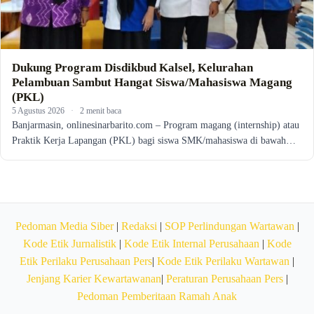
Dukung Program Disdikbud Kalsel, Kelurahan
Pelambuan Sambut Hangat Siswa/Mahasiswa Magang
(PKL)
5 Agustus 2026
·
2 menit baca
Banjarmasin, onlinesinarbarito.com – Program magang (internship) atau
Praktik Kerja Lapangan (PKL) bagi siswa SMK/mahasiswa di bawah…
Pedoman Media Siber
|
Redaksi
|
SOP Perlindungan Wartawan
|
Kode Etik Jurnalistik
|
Kode Etik Internal Perusahaan
|
Kode
Etik Perilaku Perusahaan Pers
|
Kode Etik Perilaku Wartawan
|
Jenjang Karier Kewartawanan
|
Peraturan Perusahaan Pers
|
Pedoman Pemberitaan Ramah Anak