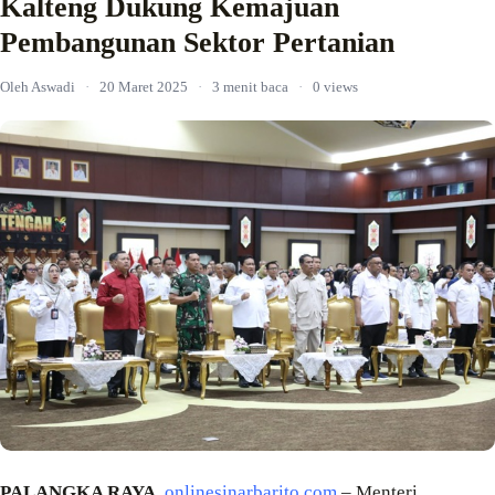
Kalteng Dukung Kemajuan
Pembangunan Sektor Pertanian
Oleh Aswadi
·
20 Maret 2025
·
3 menit baca
·
0 views
PALANGKA RAYA
,
onlinesinarbarito.com
– Menteri