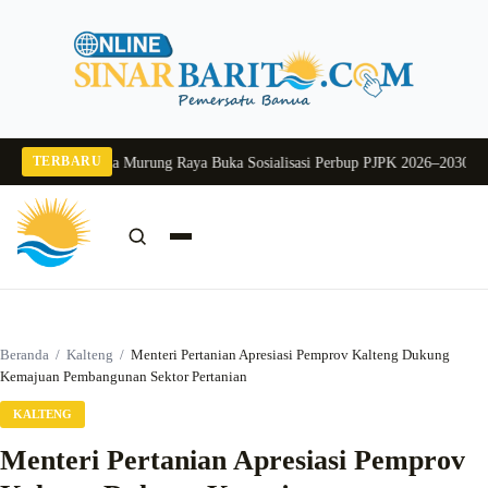
Langsung
ke
konten
TERBARU
2026
Pj Sekda Murung Raya Buka Sosialisasi Perbup PJPK 2026–2030
Dukung P
Cari:
Cari
Beranda
/
Kalteng
/
Menteri Pertanian Apresiasi Pemprov Kalteng Dukung
Kemajuan Pembangunan Sektor Pertanian
KALTENG
Menteri Pertanian Apresiasi Pemprov