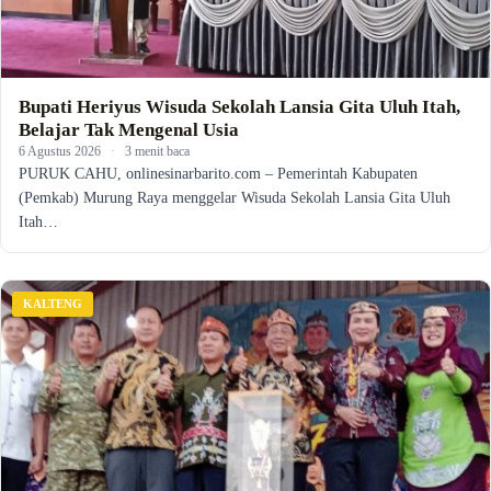
Bupati Heriyus Wisuda Sekolah Lansia Gita Uluh Itah,
Belajar Tak Mengenal Usia
6 Agustus 2026
·
3 menit baca
PURUK CAHU, onlinesinarbarito.com – Pemerintah Kabupaten
(Pemkab) Murung Raya menggelar Wisuda Sekolah Lansia Gita Uluh
Itah…
KALTENG