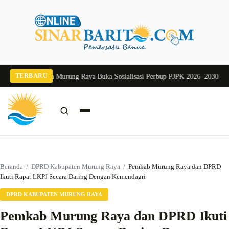
Langsung
ke
konten
TERBARU
2026
Pj Sekda Murung Raya Buka Sosialisasi Perbup PJPK 2026–2030
Dukung P
Cari:
Cari
Beranda
/
DPRD Kabupaten Murung Raya
/
Pemkab Murung Raya dan DPRD
Ikuti Rapat LKPJ Secara Daring Dengan Kemendagri
DPRD KABUPATEN MURUNG RAYA
Pemkab Murung Raya dan DPRD Ikuti