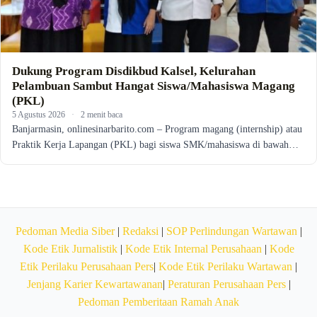
Dukung Program Disdikbud Kalsel, Kelurahan
Pelambuan Sambut Hangat Siswa/Mahasiswa Magang
(PKL)
5 Agustus 2026
·
2 menit baca
Banjarmasin, onlinesinarbarito.com – Program magang (internship) atau
Praktik Kerja Lapangan (PKL) bagi siswa SMK/mahasiswa di bawah…
Pedoman Media Siber
|
Redaksi
|
SOP Perlindungan Wartawan
|
Kode Etik Jurnalistik
|
Kode Etik Internal Perusahaan
|
Kode
Etik Perilaku Perusahaan Pers
|
Kode Etik Perilaku Wartawan
|
Jenjang Karier Kewartawanan
|
Peraturan Perusahaan Pers
|
Pedoman Pemberitaan Ramah Anak