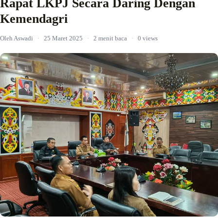
Rapat LKPJ Secara Daring Dengan
Kemendagri
Oleh Aswadi
·
25 Maret 2025
·
2 menit baca
·
0 views