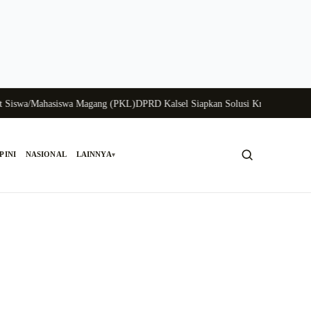
swa/Mahasiswa Magang (PKL)
DPRD Kalsel Siapkan Solusi Krisis Perunggasan 
PINI
NASIONAL
LAINNYA
▾
Cari