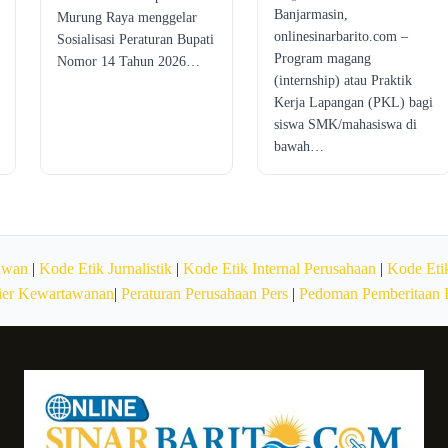
Banjarmasin,
Murung Raya menggelar
onlinesinarbarito.com –
Sosialisasi Peraturan Bupati
Program magang
Nomor 14 Tahun 2026…
(internship) atau Praktik
Kerja Lapangan (PKL) bagi
siswa SMK/mahasiswa di
bawah…
awan
|
Kode Etik Jurnalistik
|
Kode Etik Internal Perusahaan
|
Kode Etik
ier Kewartawanan
|
Peraturan Perusahaan Pers
|
Pedoman Pemberitaan