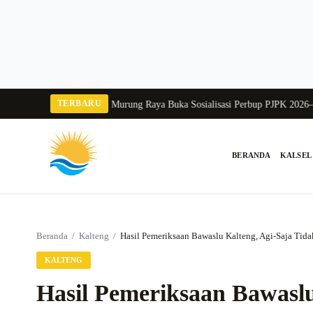
Langsung
ke
konten
TERBARU
 Balang 2026
Pj Sekda Murung Raya Buka Sosialisasi Perbup PJPK 2026–2030
BERANDA
KALSEL
Cari:
Beranda
/
Kalteng
/
Hasil Pemeriksaan Bawaslu Kalteng, Agi-Saja Tid
KALTENG
Hasil Pemeriksaan Bawaslu