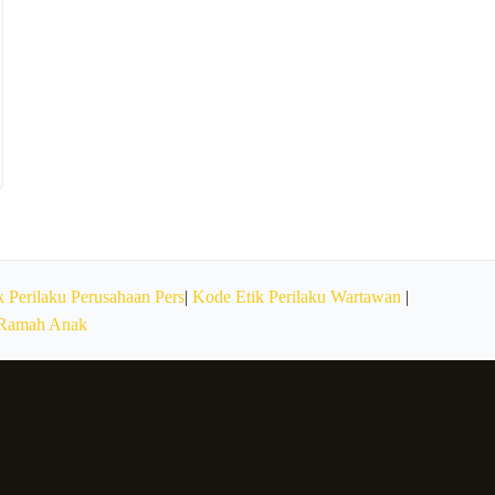
 Perilaku Perusahaan Pers
|
Kode Etik Perilaku Wartawan
|
 Ramah Anak