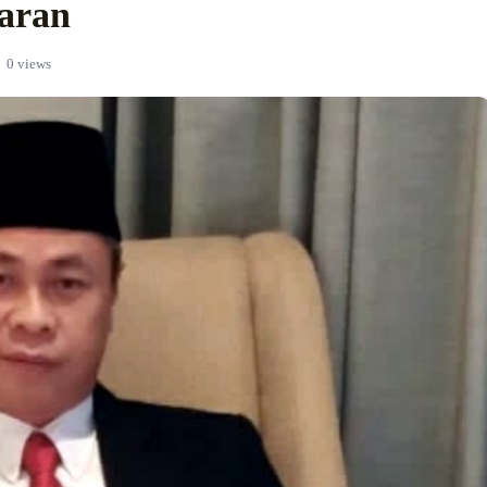
aran
0 views