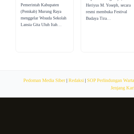
Pemerintah Kabupaten
Heriyus M. Yoseph, secara
(Pemkab) Murung Raya
resmi membuka Festival
menggelar Wisuda Sekolah
Budaya Tira…
Lansia Gita Uluh Itah…
Pedoman Media Siber
|
Redaksi
|
SOP Perlindungan Wart
Jenjang Kar