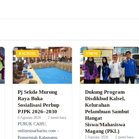
KALTENG
UMUM
Pj Sekda Murung
Dukung Program
Raya Buka
Disdikbud Kalsel,
Sosialisasi Perbup
Kelurahan
PJPK 2026–2030
Pelambuan Sambut
Hangat
6 Agustus 2026
·
2 menit baca
PURUK CAHU,
Siswa/Mahasiswa
Magang (PKL)
onlinesinarbarito.com –
5 Agustus 2026
·
2 menit baca
Pemerintah Kabupaten