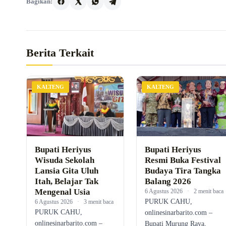
Bagikan:
Berita Terkait
KALTENG
KALTENG
Bupati Heriyus
Bupati Heriyus
Wisuda Sekolah
Resmi Buka Festival
Lansia Gita Uluh
Budaya Tira Tangka
Itah, Belajar Tak
Balang 2026
Mengenal Usia
6 Agustus 2026
·
2 menit baca
PURUK CAHU,
6 Agustus 2026
·
3 menit baca
PURUK CAHU,
onlinesinarbarito.com –
onlinesinarbarito.com –
Bupati Murung Raya,