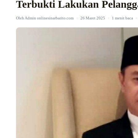
Terbukti Lakukan Pelangg
Oleh Admin onlinesinarbarito.com
·
26 Maret 2025
·
1 menit baca
·