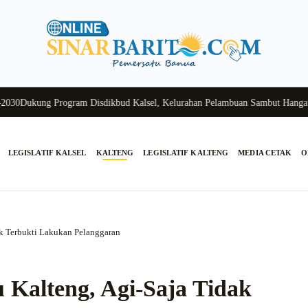
Dukung Program Disdikbud Kalsel, Kelurahan Pelambuan Sambut Hangat Si
LEGISLATIF KALSEL
KALTENG
LEGISLATIF KALTENG
MEDIA CETAK
O
ak Terbukti Lakukan Pelanggaran
 Kalteng, Agi-Saja Tidak