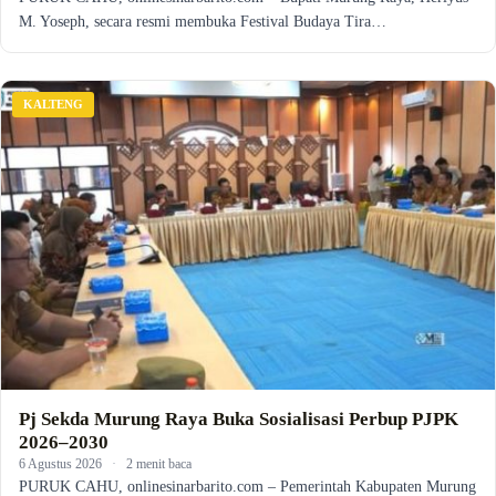
M. Yoseph, secara resmi membuka Festival Budaya Tira…
KALTENG
Pj Sekda Murung Raya Buka Sosialisasi Perbup PJPK
2026–2030
6 Agustus 2026
·
2 menit baca
PURUK CAHU, onlinesinarbarito.com – Pemerintah Kabupaten Murung