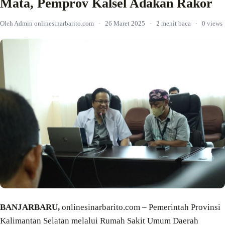
Mata, Pemprov Kalsel Adakan Rakor
Oleh Admin onlinesinarbarito.com
·
26 Maret 2025
·
2 menit baca
·
0 views
BANJARBARU,
onlinesinarbarito.com – Pemerintah Provinsi
Kalimantan Selatan melalui Rumah Sakit Umum Daerah