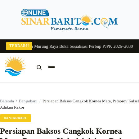
Langsung
ke
konten
TERBARU
g 2026
Pj Sekda Murung Raya Buka Sosialisasi Perbup PJPK 2026–2030
Dukung
Cari:
Cari
Beranda
/
Banjarbaru
/
Persiapan Baksos Cangkok Kornea Mata, Pemprov Kalsel
Adakan Rakor
BANJARBARU
Persiapan Baksos Cangkok Kornea