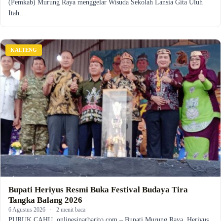
(Pemkab) Murung Raya menggelar Wisuda Sekolah Lansia Gita Uluh
Itah…
KALTENG
Bupati Heriyus Resmi Buka Festival Budaya Tira
Tangka Balang 2026
6 Agustus 2026
·
2 menit baca
PURUK CAHU, onlinesinarbarito.com – Bupati Murung Raya, Heriyus