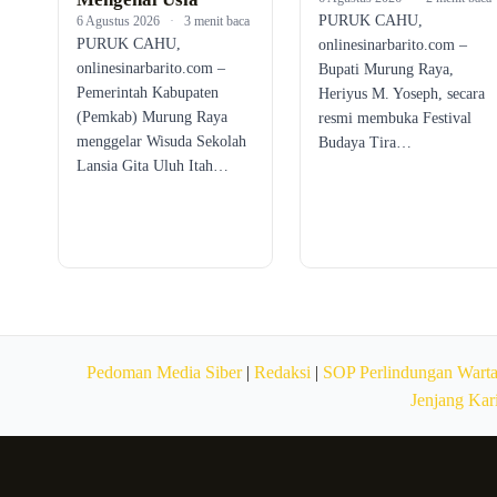
PURUK CAHU,
6 Agustus 2026
·
3 menit baca
PURUK CAHU,
onlinesinarbarito.com –
onlinesinarbarito.com –
Bupati Murung Raya,
Pemerintah Kabupaten
Heriyus M. Yoseph, secara
(Pemkab) Murung Raya
resmi membuka Festival
menggelar Wisuda Sekolah
Budaya Tira…
Lansia Gita Uluh Itah…
Pedoman Media Siber
|
Redaksi
|
SOP Perlindungan Wart
Jenjang Kar