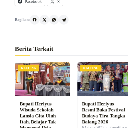
Facebook
X
Bagikan:
Berita Terkait
KALTENG
KALTENG
Bupati Heriyus
Bupati Heriyus
Wisuda Sekolah
Resmi Buka Festival
Lansia Gita Uluh
Budaya Tira Tangka
Itah, Belajar Tak
Balang 2026
Mengenal Usia
6 Agustus 2026
·
2 menit baca