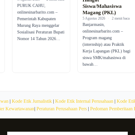
PURUK CAHU,
Siswa/Mahasiswa
Magang (PKL)
onlinesinarbarito.com –
5 Agustus 2026
·
2 menit baca
Pemerintah Kabupaten
Banjarmasin,
Murung Raya menggelar
onlinesinarbarito.com –
Sosialisasi Peraturan Bupati
Program magang
Nomor 14 Tahun 2026…
(internship) atau Praktik
Kerja Lapangan (PKL) bagi
siswa SMK/mahasiswa di
bawah…
awan
|
Kode Etik Jurnalistik
|
Kode Etik Internal Perusahaan
|
Kode Etik
ier Kewartawanan
|
Peraturan Perusahaan Pers
|
Pedoman Pemberitaan