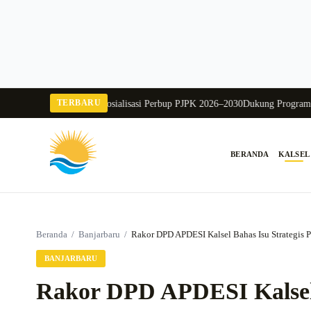
Langsung
ke
konten
TERBARU
 Murung Raya Buka Sosialisasi Perbup PJPK 2026–2030
Dukung Program Disdi
BERANDA
KALSEL
Cari:
Beranda
/
Banjarbaru
/
Rakor DPD APDESI Kalsel Bahas Isu Strategis
BANJARBARU
Rakor DPD APDESI Kalsel 