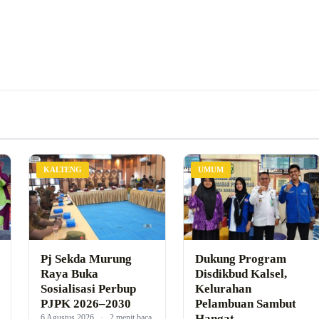
KALTENG
UMUM
Pj Sekda Murung
Dukung Program
Raya Buka
Disdikbud Kalsel,
Sosialisasi Perbup
Kelurahan
PJPK 2026–2030
Pelambuan Sambut
Hangat
6 Agustus 2026
·
2 menit baca