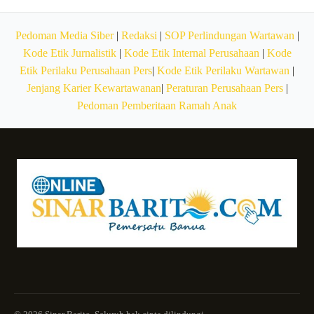
Pedoman Media Siber
|
Redaksi
|
SOP Perlindungan Wartawan
|
Kode Etik Jurnalistik
|
Kode Etik Internal Perusahaan
|
Kode
Etik Perilaku Perusahaan Pers
|
Kode Etik Perilaku Wartawan
|
Jenjang Karier Kewartawanan
|
Peraturan Perusahaan Pers
|
Pedoman Pemberitaan Ramah Anak