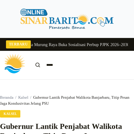
Langsung
ke
konten
TERBARU
2026
Pj Sekda Murung Raya Buka Sosialisasi Perbup PJPK 2026–2030
Dukung P
Cari:
Cari
Beranda
/
Kalsel
/
Gubernur Lantik Penjabat Walikota Banjarbaru, Titip Pesan
Jaga Kondusivitas Jelang PSU
KALSEL
Gubernur Lantik Penjabat Walikota