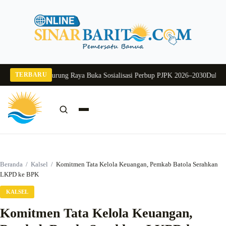
Langsung
ke
konten
TERBARU
6
Pj Sekda Murung Raya Buka Sosialisasi Perbup PJPK 2026–2030
Dukung Pro
Cari:
Cari
Beranda
/
Kalsel
/
Komitmen Tata Kelola Keuangan, Pemkab Batola Serahkan
LKPD ke BPK
KALSEL
Komitmen Tata Kelola Keuangan,