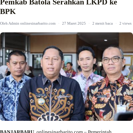
Pemkab Batola Serahkan LKPD ke
BPK
Oleh Admin onlinesinarbarito.com
·
27 Maret 2025
·
2 menit baca
·
2 views
BANJARBARU
, onlinesinarbarito.com – Pemerintah