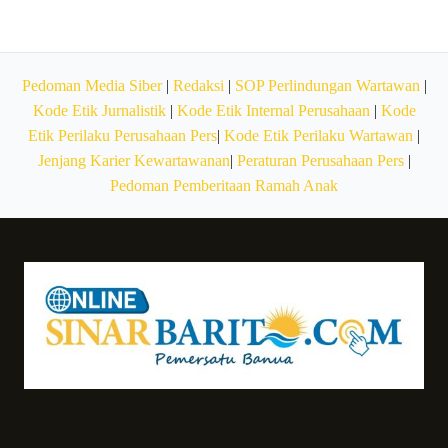
Pedoman Media Siber
|
Redaksi
|
SOP Perlindungan Wartawan
|
Kode Etik Jurnalistik
|
Kode Etik Internal Perusahaan
|
Kode
Etik Perilaku Perusahaan Pers
|
Kode Etik Perilaku Wartawan
|
Jenjang Karier Kewartawanan
|
Peraturan Perusahaan Pers
|
Pedoman Pemberitaan Ramah Anak