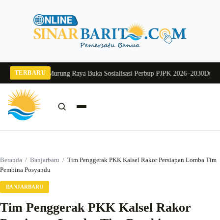
Langsung
ke
konten
TERBARU
26
Pj Sekda Murung Raya Buka Sosialisasi Perbup PJPK 2026–2030
Dukung Pro
Cari:
Cari
Beranda
/
Banjarbaru
/
Tim Penggerak PKK Kalsel Rakor Persiapan Lomba Tim
Pembina Posyandu
BANJARBARU
Tim Penggerak PKK Kalsel Rakor