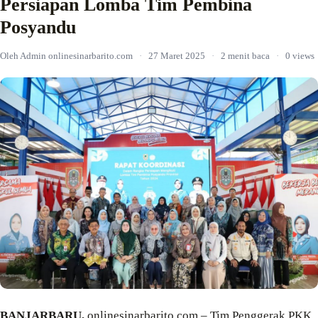
Persiapan Lomba Tim Pembina
Posyandu
Oleh Admin onlinesinarbarito.com
·
27 Maret 2025
·
2 menit baca
·
0 views
BANJARBARU,
onlinesinarbarito.com – Tim Penggerak PKK