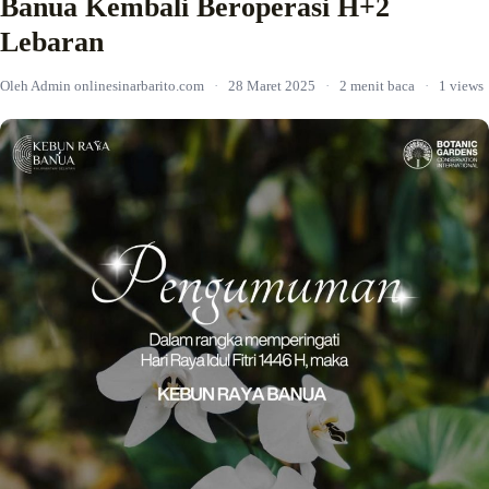
Banua Kembali Beroperasi H+2
Lebaran
Oleh Admin onlinesinarbarito.com
·
28 Maret 2025
·
2 menit baca
·
1 views