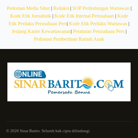
Pedoman Media Siber
|
Redaksi
|
SOP Perlindungan Wartawan
|
Kode Etik Jurnalistik
|
Kode Etik Internal Perusahaan
|
Kode
Etik Perilaku Perusahaan Pers
|
Kode Etik Perilaku Wartawan
|
Jenjang Karier Kewartawanan
|
Peraturan Perusahaan Pers
|
Pedoman Pemberitaan Ramah Anak
© 2026 Sinar Barito. Seluruh hak cipta dilindungi.