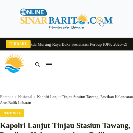
Langsung
ke
konten
TERBARU
ng 2026
Pj Sekda Murung Raya Buka Sosialisasi Perbup PJPK 2026–2030
Dukun
Cari:
Cari
Beranda
/
Nasional
/
Kapolri Lanjut Tinjau Stasiun Tawang, Pastikan Kelancaran
Arus Balik Lebaran
NASIONAL
Kapolri Lanjut Tinjau Stasiun Tawang,