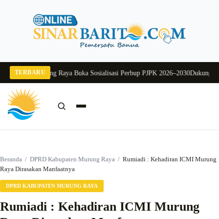
Langsung
ke
konten
TERBARU
 Sekda Murung Raya Buka Sosialisasi Perbup PJPK 2026–2030
Dukung Progra
Cari:
Cari
Beranda
/
DPRD Kabupaten Murung Raya
/
Rumiadi : Kehadiran ICMI Murung
Raya Dirasakan Manfaatnya
DPRD KABUPATEN MURUNG RAYA
Rumiadi : Kehadiran ICMI Murung