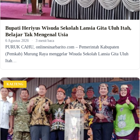
Bupati Heriyus Wisuda Sekolah Lansia Gita Uluh Itah,
Belajar Tak Mengenal Usia
6 Agustus 2026
·
3 menit baca
PURUK CAHU, onlinesinarbarito.com – Pemerintah Kabupaten
(Pemkab) Murung Raya menggelar Wisuda Sekolah Lansia Gita Uluh
Itah…
KALTENG