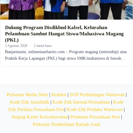
Dukung Program Disdikbud Kalsel, Kelurahan
Pelambuan Sambut Hangat Siswa/Mahasiswa Magang
(PKL)
5 Agustus 2026
·
2 menit baca
Banjarmasin, onlinesinarbarito.com – Program magang (internship) atau
Praktik Kerja Lapangan (PKL) bagi siswa SMK/mahasiswa di bawah…
Pedoman Media Siber
|
Redaksi
|
SOP Perlindungan Wartawan
|
Kode Etik Jurnalistik
|
Kode Etik Internal Perusahaan
|
Kode
Etik Perilaku Perusahaan Pers
|
Kode Etik Perilaku Wartawan
|
Jenjang Karier Kewartawanan
|
Peraturan Perusahaan Pers
|
Pedoman Pemberitaan Ramah Anak