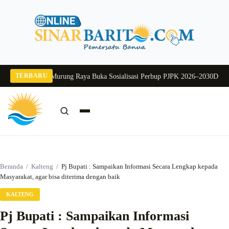
Langsung
ke
konten
TERBARU
026
Pj Sekda Murung Raya Buka Sosialisasi Perbup PJPK 2026–2030
Dukung Pr
Cari:
Cari
Beranda
/
Kalteng
/
Pj Bupati : Sampaikan Informasi Secara Lengkap kepada
Masyarakat, agar bisa diterima dengan baik
KALTENG
Pj Bupati : Sampaikan Informasi