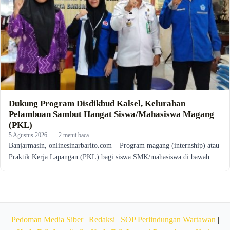
Dukung Program Disdikbud Kalsel, Kelurahan
Pelambuan Sambut Hangat Siswa/Mahasiswa Magang
(PKL)
5 Agustus 2026
·
2 menit baca
Banjarmasin, onlinesinarbarito.com – Program magang (internship) atau
Praktik Kerja Lapangan (PKL) bagi siswa SMK/mahasiswa di bawah…
Pedoman Media Siber
|
Redaksi
|
SOP Perlindungan Wartawan
|