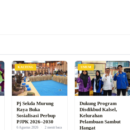
KALTENG
UMUM
Pj Sekda Murung
Dukung Program
Raya Buka
Disdikbud Kalsel,
Sosialisasi Perbup
Kelurahan
PJPK 2026–2030
Pelambuan Sambut
Hangat
6 Agustus 2026
·
2 menit baca