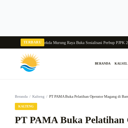
Langsung
ke
konten
TERBARU
ngka Balang 2026
Pj Sekda Murung Raya Buka Sosialisasi Perbup PJPK 2026–
BERANDA
KALSEL
Cari:
Beranda
/
Kalteng
/
PT PAMA Buka Pelatihan Operator Magang di Baru
KALTENG
PT PAMA Buka Pelatihan 