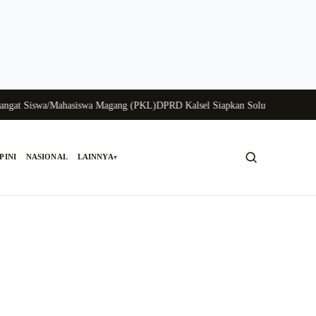
 Siswa/Mahasiswa Magang (PKL)
DPRD Kalsel Siapkan Solusi Krisis Perungga
PINI
NASIONAL
LAINNYA
▾
Cari