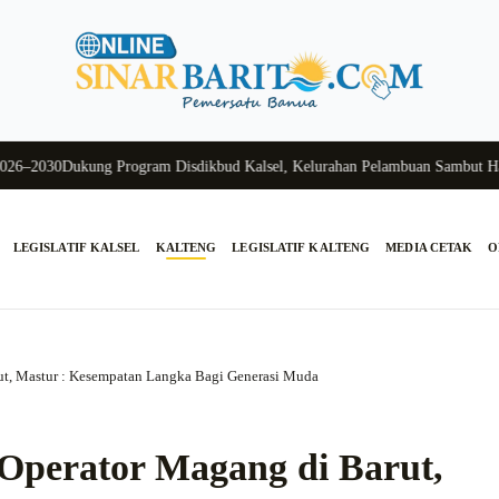
2030
Dukung Program Disdikbud Kalsel, Kelurahan Pelambuan Sambut Hangat
LEGISLATIF KALSEL
KALTENG
LEGISLATIF KALTENG
MEDIA CETAK
O
t, Mastur : Kesempatan Langka Bagi Generasi Muda
Operator Magang di Barut,