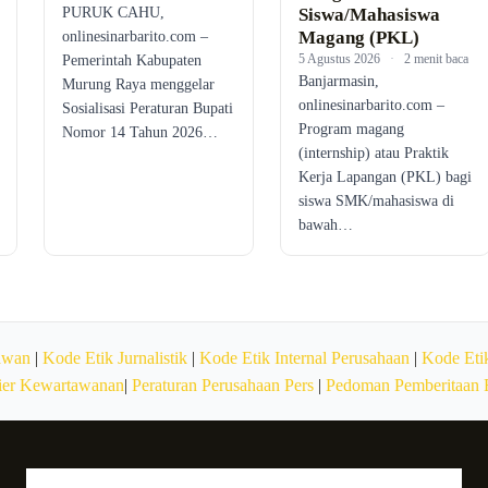
PURUK CAHU,
Siswa/Mahasiswa
Magang (PKL)
onlinesinarbarito.com –
5 Agustus 2026
·
2 menit baca
Pemerintah Kabupaten
Banjarmasin,
Murung Raya menggelar
onlinesinarbarito.com –
Sosialisasi Peraturan Bupati
Program magang
Nomor 14 Tahun 2026…
(internship) atau Praktik
Kerja Lapangan (PKL) bagi
siswa SMK/mahasiswa di
bawah…
awan
|
Kode Etik Jurnalistik
|
Kode Etik Internal Perusahaan
|
Kode Etik
ier Kewartawanan
|
Peraturan Perusahaan Pers
|
Pedoman Pemberitaan