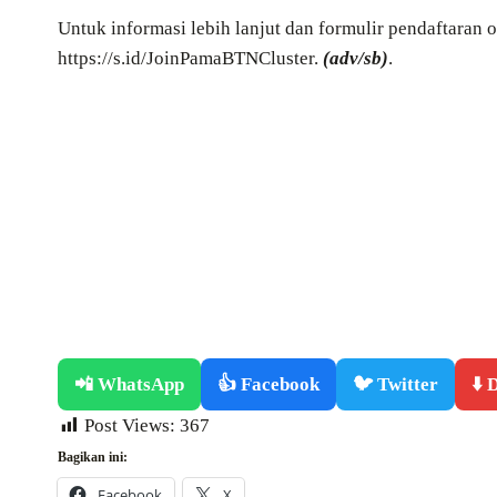
Untuk informasi lebih lanjut dan formulir pendaftaran 
https://s.id/JoinPamaBTNCluster.
(adv/sb)
.
📲 WhatsApp
👍 Facebook
🐦 Twitter
⬇️
Post Views:
367
Bagikan ini:
Facebook
X