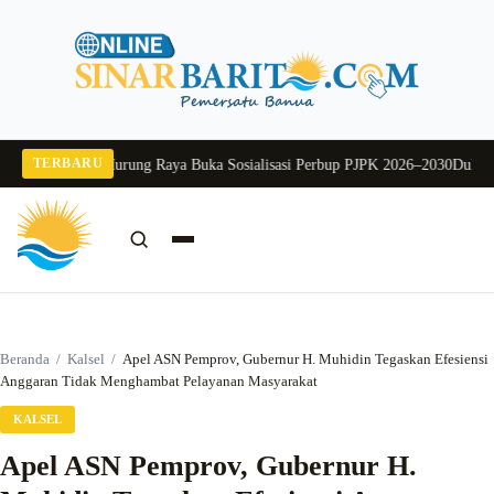
Langsung
ke
konten
TERBARU
26
Pj Sekda Murung Raya Buka Sosialisasi Perbup PJPK 2026–2030
Dukung Pro
Cari:
Cari
Beranda
/
Kalsel
/
Apel ASN Pemprov, Gubernur H. Muhidin Tegaskan Efesiensi
Anggaran Tidak Menghambat Pelayanan Masyarakat
KALSEL
Apel ASN Pemprov, Gubernur H.