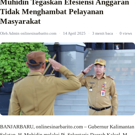
Muhidin Tegaskan Efesiensi Anggaran
Tidak Menghambat Pelayanan
Masyarakat
Oleh Admin onlinesinarbarito.com
·
14 April 2025
·
3 menit baca
·
0 views
BANJARBARU, onlinesinarbarito.com – Gubernur Kalimantan
Selatan, H. Muhidin melalui Pj. Sekretaris Daerah Kalsel, M.