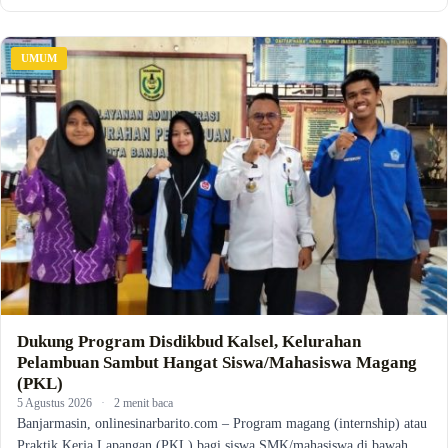
UMUM
Dukung Program Disdikbud Kalsel, Kelurahan
Pelambuan Sambut Hangat Siswa/Mahasiswa Magang
(PKL)
5 Agustus 2026
·
2 menit baca
Banjarmasin, onlinesinarbarito.com – Program magang (internship) atau
Praktik Kerja Lapangan (PKL) bagi siswa SMK/mahasiswa di bawah…