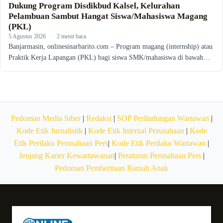
Dukung Program Disdikbud Kalsel, Kelurahan
Pelambuan Sambut Hangat Siswa/Mahasiswa Magang
(PKL)
5 Agustus 2026
·
2 menit baca
Banjarmasin, onlinesinarbarito.com – Program magang (internship) atau
Praktik Kerja Lapangan (PKL) bagi siswa SMK/mahasiswa di bawah…
Pedoman Media Siber
|
Redaksi
|
SOP Perlindungan Wartawan
|
Kode Etik Jurnalistik
|
Kode Etik Internal Perusahaan
|
Kode
Etik Perilaku Perusahaan Pers
|
Kode Etik Perilaku Wartawan
|
Jenjang Karier Kewartawanan
|
Peraturan Perusahaan Pers
|
Pedoman Pemberitaan Ramah Anak