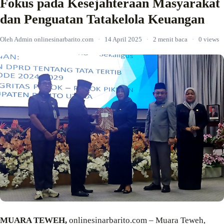
Fokus pada Kesejahteraan Masyarakat
dan Penguatan Tatakelola Keuangan
Oleh Admin onlinesinarbarito.com
·
14 April 2025
·
2 menit baca
·
0 views
MUARA TEWEH,
onlinesinarbarito.com – Muara Teweh,