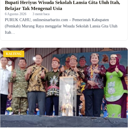
Bupati Heriyus Wisuda Sekolah Lansia Gita Uluh Itah,
Belajar Tak Mengenal Usia
6 Agustus 2026
·
3 menit baca
PURUK CAHU, onlinesinarbarito.com – Pemerintah Kabupaten
(Pemkab) Murung Raya menggelar Wisuda Sekolah Lansia Gita Uluh
Itah…
KALTENG