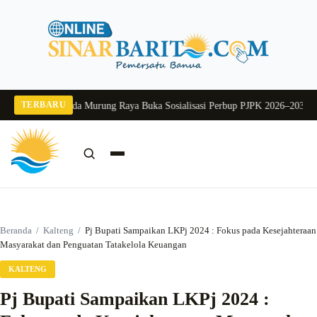
Langsung
ke
konten
TERBARU
 2026
Pj Sekda Murung Raya Buka Sosialisasi Perbup PJPK 2026–2030
Dukung 
Cari:
Cari
Beranda
/
Kalteng
/
Pj Bupati Sampaikan LKPj 2024 : Fokus pada Kesejahteraan
Masyarakat dan Penguatan Tatakelola Keuangan
KALTENG
Pj Bupati Sampaikan LKPj 2024 :