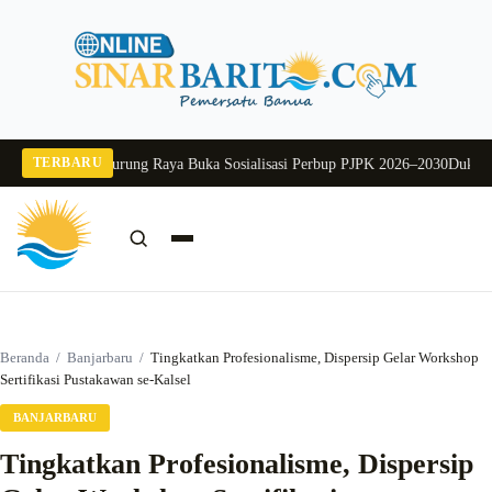
Langsung
ke
konten
TERBARU
6
Pj Sekda Murung Raya Buka Sosialisasi Perbup PJPK 2026–2030
Dukung Prog
Cari:
Cari
Beranda
/
Banjarbaru
/
Tingkatkan Profesionalisme, Dispersip Gelar Workshop
Sertifikasi Pustakawan se-Kalsel
BANJARBARU
Tingkatkan Profesionalisme, Dispersip