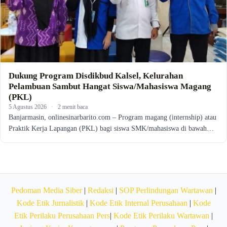
Dukung Program Disdikbud Kalsel, Kelurahan
Pelambuan Sambut Hangat Siswa/Mahasiswa Magang
(PKL)
5 Agustus 2026
·
2 menit baca
Banjarmasin, onlinesinarbarito.com – Program magang (internship) atau
Praktik Kerja Lapangan (PKL) bagi siswa SMK/mahasiswa di bawah…
Pedoman Media Siber
|
Redaksi
|
SOP Perlindungan Wartawan
|
Kode Etik Jurnalistik
|
Kode Etik Internal Perusahaan
|
Kode
Etik Perilaku Perusahaan Pers
|
Kode Etik Perilaku Wartawan
|