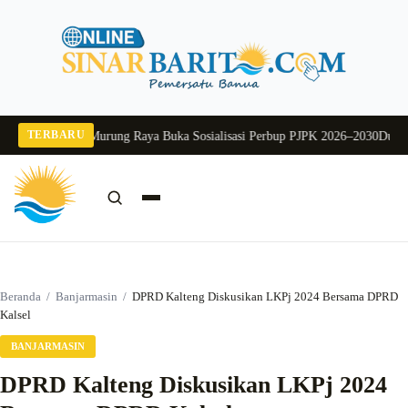
Langsung
ke
konten
TERBARU
26
Pj Sekda Murung Raya Buka Sosialisasi Perbup PJPK 2026–2030
Dukung Pro
Cari:
Cari
Beranda
/
Banjarmasin
/
DPRD Kalteng Diskusikan LKPj 2024 Bersama DPRD
Kalsel
BANJARMASIN
DPRD Kalteng Diskusikan LKPj 2024