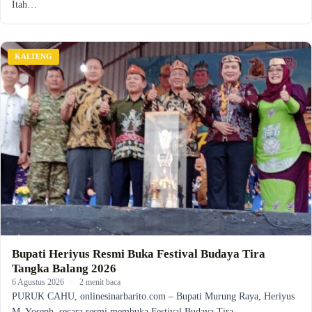
Itah…
KALTENG
Bupati Heriyus Resmi Buka Festival Budaya Tira
Tangka Balang 2026
6 Agustus 2026
·
2 menit baca
PURUK CAHU, onlinesinarbarito.com – Bupati Murung Raya, Heriyus
M. Yoseph, secara resmi membuka Festival Budaya Tira…