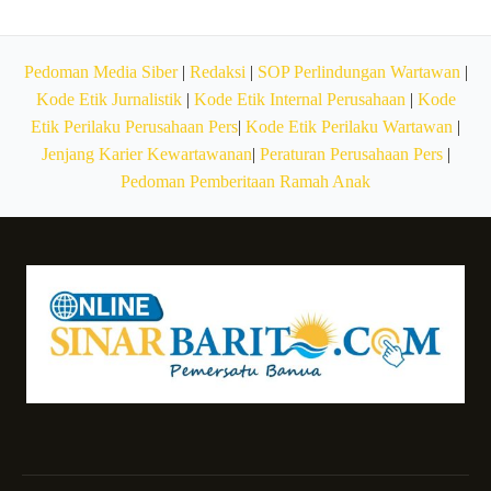
Pedoman Media Siber
|
Redaksi
|
SOP Perlindungan Wartawan
|
Kode Etik Jurnalistik
|
Kode Etik Internal Perusahaan
|
Kode
Etik Perilaku Perusahaan Pers
|
Kode Etik Perilaku Wartawan
|
Jenjang Karier Kewartawanan
|
Peraturan Perusahaan Pers
|
Pedoman Pemberitaan Ramah Anak