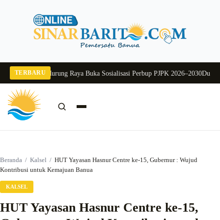
Langsung
ke
konten
TERBARU
6
Pj Sekda Murung Raya Buka Sosialisasi Perbup PJPK 2026–2030
Dukung Prog
Cari:
Cari
Beranda
/
Kalsel
/
HUT Yayasan Hasnur Centre ke-15, Gubernur : Wujud
Kontribusi untuk Kemajuan Banua
KALSEL
HUT Yayasan Hasnur Centre ke-15,