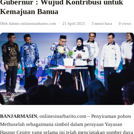
Gubernur : Wujud Kontribusi untuk
Kemajuan Banua
Oleh Admin onlinesinarbarito.com
·
21 April 2025
·
3 menit baca
·
0 views
BANJARMASIN
, onlinesinarbarito.com – Penyiraman pohon
Methuselah sebagaimana simbol dalam perayaan Yayasan
Hasnur Centre yang selama ini telah menciptakan sumber daya