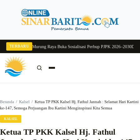
Langsung
ke
konten
TERBARU
026
Pj Sekda Murung Raya Buka Sosialisasi Perbup PJPK 2026–2030
Dukung Pr
Cari:
Cari
Beranda
/
Kalsel
/
Ketua TP PKK Kalsel Hj. Fathul Jannah : Selamat Hari Kartini
ke-147, Semoga Perjuangan Ibu Kartini Menginspirasi Kita Semua
KALSEL
Ketua TP PKK Kalsel Hj. Fathul