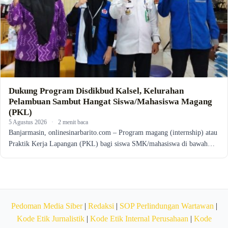
Dukung Program Disdikbud Kalsel, Kelurahan
Pelambuan Sambut Hangat Siswa/Mahasiswa Magang
(PKL)
5 Agustus 2026
·
2 menit baca
Banjarmasin, onlinesinarbarito.com – Program magang (internship) atau
Praktik Kerja Lapangan (PKL) bagi siswa SMK/mahasiswa di bawah…
Pedoman Media Siber
|
Redaksi
|
SOP Perlindungan Wartawan
|
Kode Etik Jurnalistik
|
Kode Etik Internal Perusahaan
|
Kode