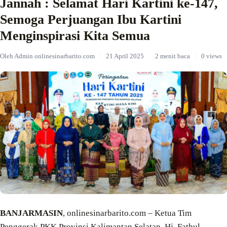
Jannah : Selamat Hari Kartini ke-147,
Semoga Perjuangan Ibu Kartini
Menginspirasi Kita Semua
Oleh Admin onlinesinarbarito.com
·
21 April 2025
·
2 menit baca
·
0 views
BANJARMASIN
, onlinesinarbarito.com – Ketua Tim
Penggerak PKK Provinsi Kalimantan Selatan, Hj. Fathul