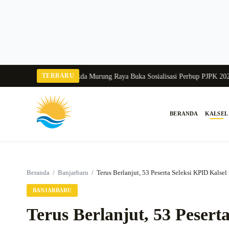
Langsung
ke
konten
TERBARU
a Balang 2026
Pj Sekda Murung Raya Buka Sosialisasi Perbup PJPK 2026–203
BERANDA
KALSEL
Cari:
Beranda
/
Banjarbaru
/
Terus Berlanjut, 53 Peserta Seleksi KPID Kals
BANJARBARU
Terus Berlanjut, 53 Pesert