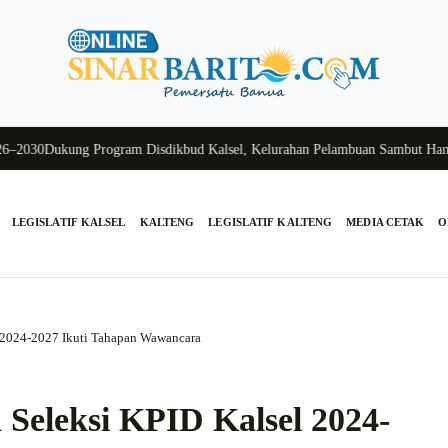
0
Dukung Program Disdikbud Kalsel, Kelurahan Pelambuan Sambut Hangat S
LEGISLATIF KALSEL
KALTENG
LEGISLATIF KALTENG
MEDIA CETAK
O
el 2024-2027 Ikuti Tahapan Wawancara
a Seleksi KPID Kalsel 2024-