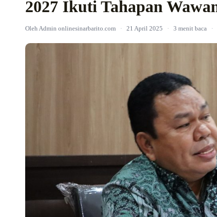
2027 Ikuti Tahapan Wawa
Oleh Admin onlinesinarbarito.com
·
21 April 2025
·
3 menit baca
·