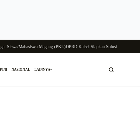
iswa/Mahasiswa Magang (PKL)
DPRD Kalsel Siapkan Solusi Krisis Perunggasan
PINI
NASIONAL
LAINNYA
▾
Cari