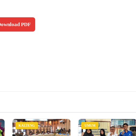
 Download PDF
KALTENG
UMUM