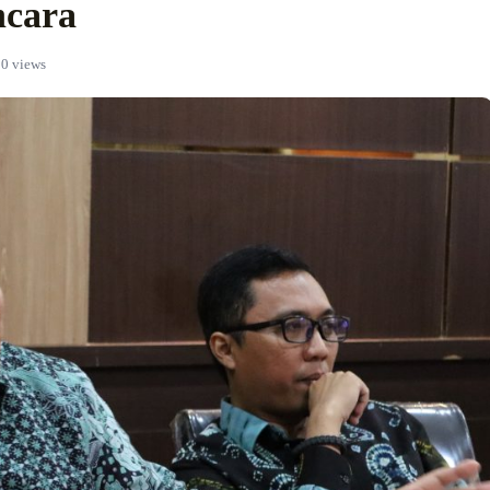
ncara
0 views