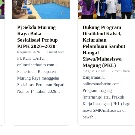
Pj Sekda Murung
Dukung Program
Raya Buka
Disdikbud Kalsel,
Sosialisasi Perbup
Kelurahan
PJPK 2026–2030
Pelambuan Sambut
Hangat
6 Agustus 2026
·
2 menit baca
PURUK CAHU,
Siswa/Mahasiswa
Magang (PKL)
onlinesinarbarito.com –
5 Agustus 2026
·
2 menit baca
Pemerintah Kabupaten
Banjarmasin,
Murung Raya menggelar
onlinesinarbarito.com –
Sosialisasi Peraturan Bupati
Program magang
Nomor 14 Tahun 2026…
(internship) atau Praktik
Kerja Lapangan (PKL) bagi
siswa SMK/mahasiswa di
bawah…