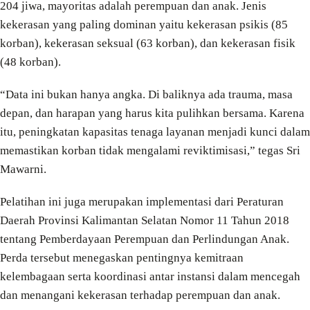
204 jiwa, mayoritas adalah perempuan dan anak. Jenis
kekerasan yang paling dominan yaitu kekerasan psikis (85
korban), kekerasan seksual (63 korban), dan kekerasan fisik
(48 korban).
“Data ini bukan hanya angka. Di baliknya ada trauma, masa
depan, dan harapan yang harus kita pulihkan bersama. Karena
itu, peningkatan kapasitas tenaga layanan menjadi kunci dalam
memastikan korban tidak mengalami reviktimisasi,” tegas Sri
Mawarni.
Pelatihan ini juga merupakan implementasi dari Peraturan
Daerah Provinsi Kalimantan Selatan Nomor 11 Tahun 2018
tentang Pemberdayaan Perempuan dan Perlindungan Anak.
Perda tersebut menegaskan pentingnya kemitraan
kelembagaan serta koordinasi antar instansi dalam mencegah
dan menangani kekerasan terhadap perempuan dan anak.