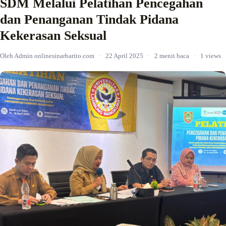
SDM Melalui Pelatihan Pencegahan
dan Penanganan Tindak Pidana
Kekerasan Seksual
Oleh Admin onlinesinarbarito.com
·
22 April 2025
·
2 menit baca
·
1 views