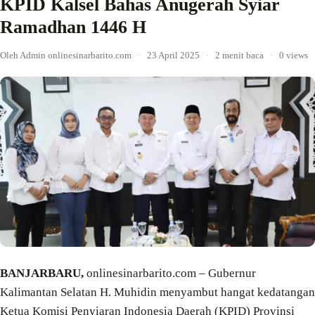
KPID Kalsel Bahas Anugerah Syiar
Ramadhan 1446 H
Oleh Admin onlinesinarbarito.com
·
23 April 2025
·
2 menit baca
·
0 views
BANJARBARU,
onlinesinarbarito.com – Gubernur
Kalimantan Selatan H. Muhidin menyambut hangat kedatangan
Ketua Komisi Penyiaran Indonesia Daerah (KPID) Provinsi