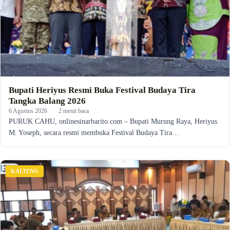
Bupati Heriyus Resmi Buka Festival Budaya Tira
Tangka Balang 2026
6 Agustus 2026
·
2 menit baca
PURUK CAHU, onlinesinarbarito.com – Bupati Murung Raya, Heriyus
M. Yoseph, secara resmi membuka Festival Budaya Tira…
KALTENG