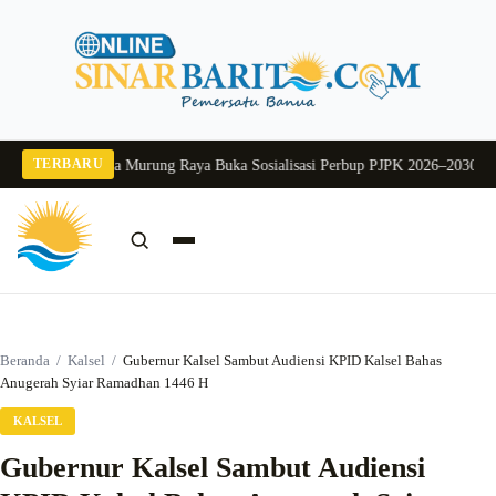
Langsung
ke
konten
TERBARU
 2026
Pj Sekda Murung Raya Buka Sosialisasi Perbup PJPK 2026–2030
Dukung 
Cari:
Cari
Beranda
/
Kalsel
/
Gubernur Kalsel Sambut Audiensi KPID Kalsel Bahas
Anugerah Syiar Ramadhan 1446 H
KALSEL
Gubernur Kalsel Sambut Audiensi