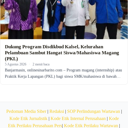
Dukung Program Disdikbud Kalsel, Kelurahan
Pelambuan Sambut Hangat Siswa/Mahasiswa Magang
(PKL)
5 Agustus 2026
·
2 menit baca
Banjarmasin, onlinesinarbarito.com – Program magang (internship) atau
Praktik Kerja Lapangan (PKL) bagi siswa SMK/mahasiswa di bawah…
Pedoman Media Siber
|
Redaksi
|
SOP Perlindungan Wartawan
|
Kode Etik Jurnalistik
|
Kode Etik Internal Perusahaan
|
Kode
Etik Perilaku Perusahaan Pers
|
Kode Etik Perilaku Wartawan
|