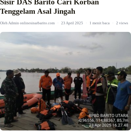
Sisir DAS Barito Cari Korban
Tenggelam Asal Jingah
Oleh Admin onlinesinarbarito.com
·
23 April 2025
·
1 menit baca
·
2 views