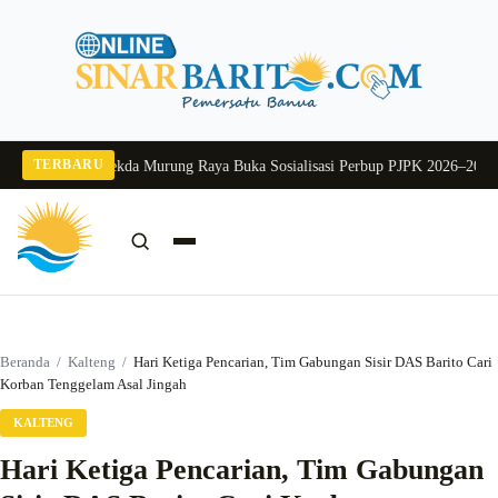
Langsung
ke
konten
TERBARU
ang 2026
Pj Sekda Murung Raya Buka Sosialisasi Perbup PJPK 2026–2030
Duku
Cari:
Cari
Beranda
/
Kalteng
/
Hari Ketiga Pencarian, Tim Gabungan Sisir DAS Barito Cari
Korban Tenggelam Asal Jingah
KALTENG
Hari Ketiga Pencarian, Tim Gabungan