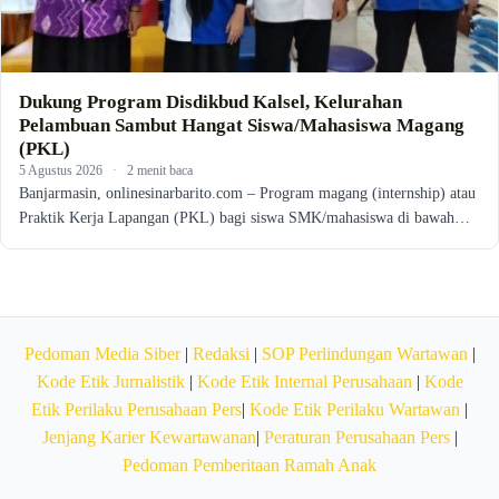
Dukung Program Disdikbud Kalsel, Kelurahan
Pelambuan Sambut Hangat Siswa/Mahasiswa Magang
(PKL)
5 Agustus 2026
·
2 menit baca
Banjarmasin, onlinesinarbarito.com – Program magang (internship) atau
Praktik Kerja Lapangan (PKL) bagi siswa SMK/mahasiswa di bawah…
Pedoman Media Siber
|
Redaksi
|
SOP Perlindungan Wartawan
|
Kode Etik Jurnalistik
|
Kode Etik Internal Perusahaan
|
Kode
Etik Perilaku Perusahaan Pers
|
Kode Etik Perilaku Wartawan
|
Jenjang Karier Kewartawanan
|
Peraturan Perusahaan Pers
|
Pedoman Pemberitaan Ramah Anak