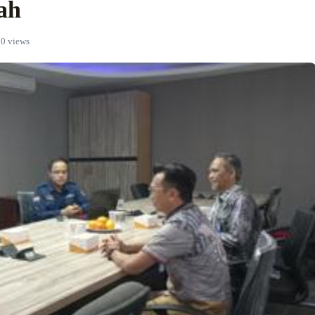
ah
0 views