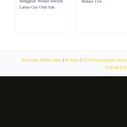
menggelar Wisuda Sekolah
Budaya Tira…
Lansia Gita Uluh Itah…
Pedoman Media Siber
|
Redaksi
|
SOP Perlindungan Wart
Jenjang Kar