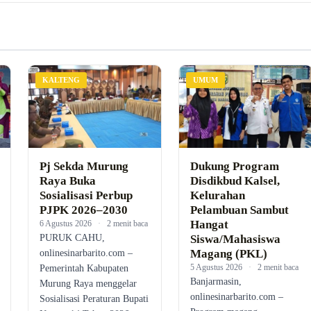
KALTENG
UMUM
Pj Sekda Murung
Dukung Program
Raya Buka
Disdikbud Kalsel,
Sosialisasi Perbup
Kelurahan
PJPK 2026–2030
Pelambuan Sambut
Hangat
6 Agustus 2026
·
2 menit baca
PURUK CAHU,
Siswa/Mahasiswa
Magang (PKL)
onlinesinarbarito.com –
5 Agustus 2026
·
2 menit baca
Pemerintah Kabupaten
Banjarmasin,
Murung Raya menggelar
onlinesinarbarito.com –
Sosialisasi Peraturan Bupati