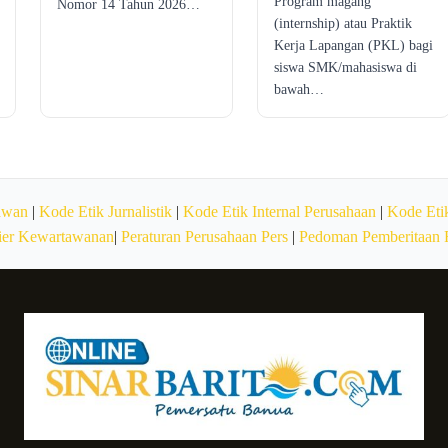
Program magang
Nomor 14 Tahun 2026…
(internship) atau Praktik
Kerja Lapangan (PKL) bagi
siswa SMK/mahasiswa di
bawah…
awan
|
Kode Etik Jurnalistik
|
Kode Etik Internal Perusahaan
|
Kode Etik
ier Kewartawanan
|
Peraturan Perusahaan Pers
|
Pedoman Pemberitaan