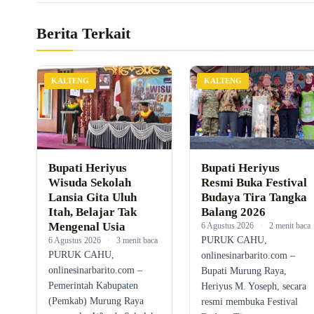
Berita Terkait
KALTENG
KALTENG
Bupati Heriyus
Bupati Heriyus
Wisuda Sekolah
Resmi Buka Festival
Lansia Gita Uluh
Budaya Tira Tangka
Itah, Belajar Tak
Balang 2026
Mengenal Usia
6 Agustus 2026
·
2 menit baca
PURUK CAHU,
6 Agustus 2026
·
3 menit baca
PURUK CAHU,
onlinesinarbarito.com –
onlinesinarbarito.com –
Bupati Murung Raya,
Pemerintah Kabupaten
Heriyus M. Yoseph, secara
(Pemkab) Murung Raya
resmi membuka Festival