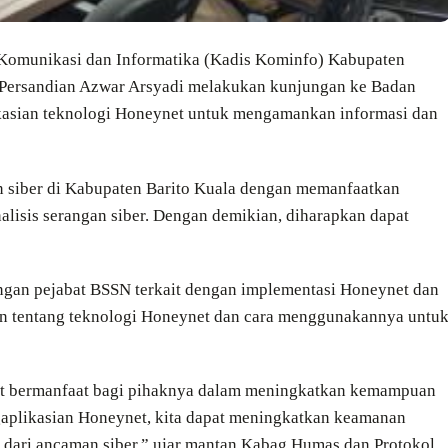
s Komunikasi dan Informatika (Kadis Kominfo) Kabupaten
n Persandian Azwar Arsyadi melakukan kunjungan ke Badan
kasian teknologi Honeynet untuk mengamankan informasi dan
 siber di Kabupaten Barito Kuala dengan memanfaatkan
lisis serangan siber. Dengan demikian, diharapkan dapat
ngan pejabat BSSN terkait dengan implementasi Honeynet dan
an tentang teknologi Honeynet dan cara menggunakannya untu
at bermanfaat bagi pihaknya dalam meningkatkan kemampuan
gaplikasian Honeynet, kita dapat meningkatkan keamanan
t dari ancaman siber,” ujar mantan Kabag Humas dan Protokol