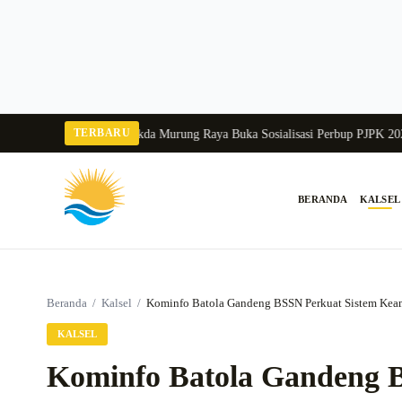
Langsung
ke
konten
TERBARU
gka Balang 2026
Pj Sekda Murung Raya Buka Sosialisasi Perbup PJPK 2026–2
BERANDA
KALSEL
Cari:
Beranda
/
Kalsel
/
Kominfo Batola Gandeng BSSN Perkuat Sistem Keam
KALSEL
Kominfo Batola Gandeng 