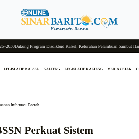
030
Dukung Program Disdikbud Kalsel, Kelurahan Pelambuan Sambut Hangat 
LEGISLATIF KALSEL
KALTENG
LEGISLATIF KALTENG
MEDIA CETAK
O
anan Informasi Daerah
BSSN Perkuat Sistem