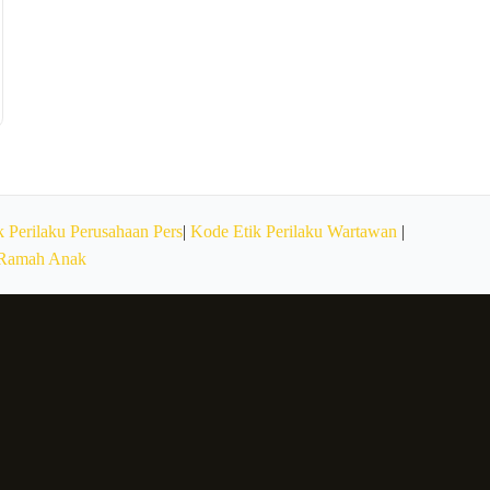
 Perilaku Perusahaan Pers
|
Kode Etik Perilaku Wartawan
|
 Ramah Anak