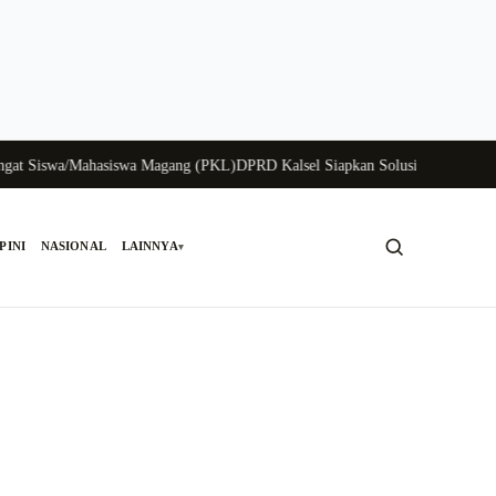
Siswa/Mahasiswa Magang (PKL)
DPRD Kalsel Siapkan Solusi Krisis Perunggas
PINI
NASIONAL
LAINNYA
▾
Cari