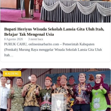
Bupati Heriyus Wisuda Sekolah Lansia Gita Uluh Itah,
Belajar Tak Mengenal Usia
6 Agustus 2026
·
3 menit baca
PURUK CAHU, onlinesinarbarito.com – Pemerintah Kabupaten
(Pemkab) Murung Raya menggelar Wisuda Sekolah Lansia Gita Uluh
Itah…
KALTENG