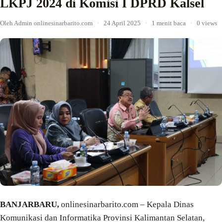
LKPJ 2024 di Komisi I DPRD Kalsel
Oleh Admin onlinesinarbarito.com
·
24 April 2025
·
1 menit baca
·
0 views
BANJARBARU,
onlinesinarbarito.com – Kepala Dinas
Komunikasi dan Informatika Provinsi Kalimantan Selatan,