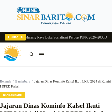
Langsung
ke
konten
TERBARU
026
Pj Sekda Murung Raya Buka Sosialisasi Perbup PJPK 2026–2030
Dukung Pr
Cari:
Cari
Beranda
/
Banjarbaru
/
Jajaran Dinas Kominfo Kalsel Ikuti LKPJ 2024 di Komisi
I DPRD Kalsel
BANJARBARU
Jajaran Dinas Kominfo Kalsel Ikuti