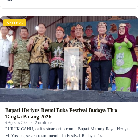
KALTENG
Bupati Heriyus Resmi Buka Festival Budaya Tira
Tangka Balang 2026
6 Agustus 2026
·
2 menit baca
PURUK CAHU, onlinesinarbarito.com – Bupati Murung Raya, Heriyus
M. Yoseph, secara resmi membuka Festival Budaya Tira…