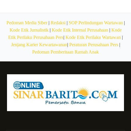
Pedoman Media Siber
|
Redaksi
|
SOP Perlindungan Wartawan
|
Kode Etik Jurnalistik
|
Kode Etik Internal Perusahaan
|
Kode
Etik Perilaku Perusahaan Pers
|
Kode Etik Perilaku Wartawan
|
Jenjang Karier Kewartawanan
|
Peraturan Perusahaan Pers
|
Pedoman Pemberitaan Ramah Anak