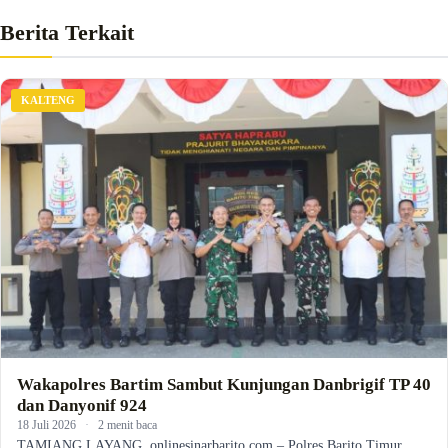
Berita Terkait
KALTENG
Wakapolres Bartim Sambut Kunjungan Danbrigif TP 40
dan Danyonif 924
18 Juli 2026
·
2 menit baca
TAMIANG LAYANG, onlinesinarbarito.com – Polres Barito Timur