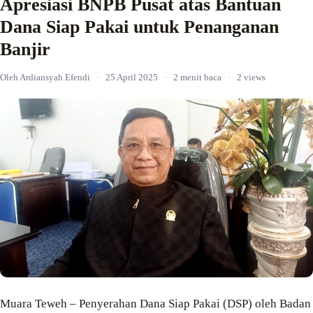
Apresiasi BNPB Pusat atas Bantuan
Dana Siap Pakai untuk Penanganan
Banjir
Oleh Ardiansyah Efendi
·
25 April 2025
·
2 menit baca
·
2 views
Muara Teweh – Penyerahan Dana Siap Pakai (DSP) oleh Badan