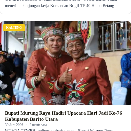
menerima kunjungan kerja Komandan Brigif TP 40 Huma Betang…
KALTENG
Bupati Murung Raya Hadiri Upacara Hari Jadi Ke-76
Kabupaten Barito Utara
30 Juni 2026
·
2 menit baca
MUARA TEWEH, onlinesinarbarito.com – Bupati Murung Raya,