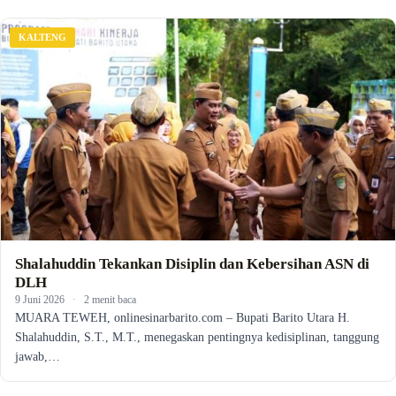
KALTENG
Shalahuddin Tekankan Disiplin dan Kebersihan ASN di
DLH
9 Juni 2026
·
2 menit baca
MUARA TEWEH, onlinesinarbarito.com – Bupati Barito Utara H.
Shalahuddin, S.T., M.T., menegaskan pentingnya kedisiplinan, tanggung
jawab,…