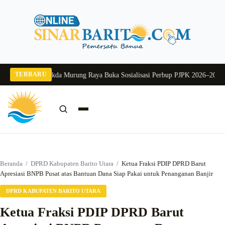
Langsung
ke
konten
TERBARU
ang 2026
Pj Sekda Murung Raya Buka Sosialisasi Perbup PJPK 2026–2030
Duku
Cari:
Cari
Beranda
/
DPRD Kabupaten Barito Utara
/
Ketua Fraksi PDIP DPRD Barut
Apresiasi BNPB Pusat atas Bantuan Dana Siap Pakai untuk Penanganan Banjir
DPRD KABUPATEN BARITO UTARA
Ketua Fraksi PDIP DPRD Barut