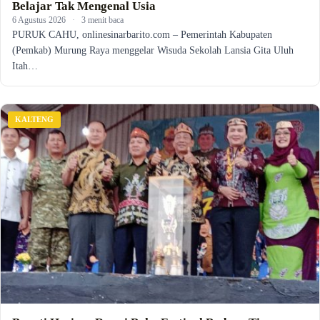
Belajar Tak Mengenal Usia
6 Agustus 2026
·
3 menit baca
PURUK CAHU, onlinesinarbarito.com – Pemerintah Kabupaten
(Pemkab) Murung Raya menggelar Wisuda Sekolah Lansia Gita Uluh
Itah…
KALTENG