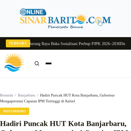
Langsung
ke
konten
TERBARU
6
Pj Sekda Murung Raya Buka Sosialisasi Perbup PJPK 2026–2030
Dukung Prog
Cari:
Cari
Beranda
/
Banjarbaru
/
Hadiri Puncak HUT Kota Banjarbaru, Gubernur
Mengapresiasi Capaian IPM Tertinggi di Kalsel
BANJARBARU
Hadiri Puncak HUT Kota Banjarbaru,