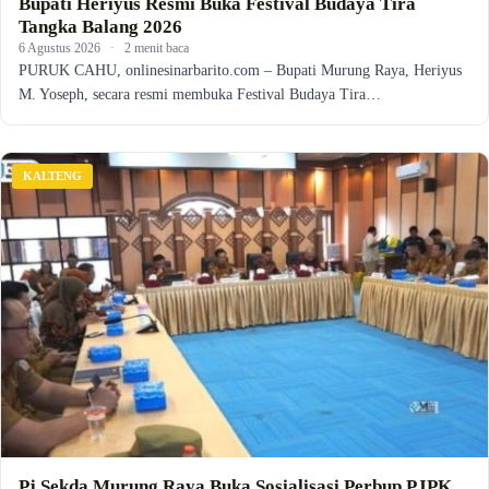
Bupati Heriyus Resmi Buka Festival Budaya Tira
Tangka Balang 2026
6 Agustus 2026
·
2 menit baca
PURUK CAHU, onlinesinarbarito.com – Bupati Murung Raya, Heriyus
M. Yoseph, secara resmi membuka Festival Budaya Tira…
KALTENG
Pj Sekda Murung Raya Buka Sosialisasi Perbup PJPK