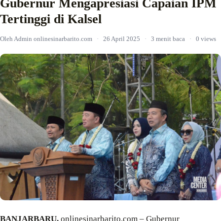
Gubernur Mengapresiasi Capaian IPM
Tertinggi di Kalsel
Oleh Admin onlinesinarbarito.com
·
26 April 2025
·
3 menit baca
·
0 views
BANJARBARU,
onlinesinarbarito.com – Gubernur