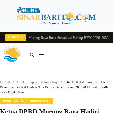
Langsung
ke
konten
TERBARU
 2026
Pj Sekda Murung Raya Buka Sosialisasi Perbup PJPK 2026–2030
Dukung 
Cari:
Cari
Beranda
/
DPRD Kabupaten Murung Raya
/
Ketua DPRD Murung Raya Hadiri
Penutupan Festival Budaya Tira Tangka Balang Tahun 2025 di Alun-alun Jorih
Jerah Puruk Cahu
DPRD KABUPATEN MURUNG RAYA
Ketua DPRD Murung Raya Hadiri