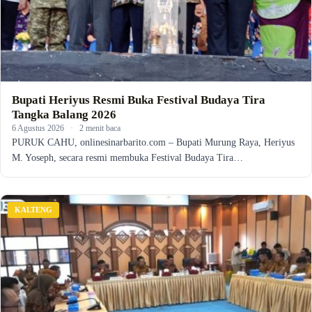
Bupati Heriyus Resmi Buka Festival Budaya Tira
Tangka Balang 2026
6 Agustus 2026
·
2 menit baca
PURUK CAHU, onlinesinarbarito.com – Bupati Murung Raya, Heriyus
M. Yoseph, secara resmi membuka Festival Budaya Tira…
KALTENG