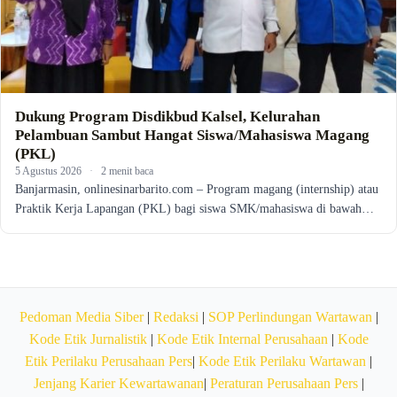
Dukung Program Disdikbud Kalsel, Kelurahan
Pelambuan Sambut Hangat Siswa/Mahasiswa Magang
(PKL)
5 Agustus 2026
·
2 menit baca
Banjarmasin, onlinesinarbarito.com – Program magang (internship) atau
Praktik Kerja Lapangan (PKL) bagi siswa SMK/mahasiswa di bawah…
Pedoman Media Siber
|
Redaksi
|
SOP Perlindungan Wartawan
|
Kode Etik Jurnalistik
|
Kode Etik Internal Perusahaan
|
Kode
Etik Perilaku Perusahaan Pers
|
Kode Etik Perilaku Wartawan
|
Jenjang Karier Kewartawanan
|
Peraturan Perusahaan Pers
|