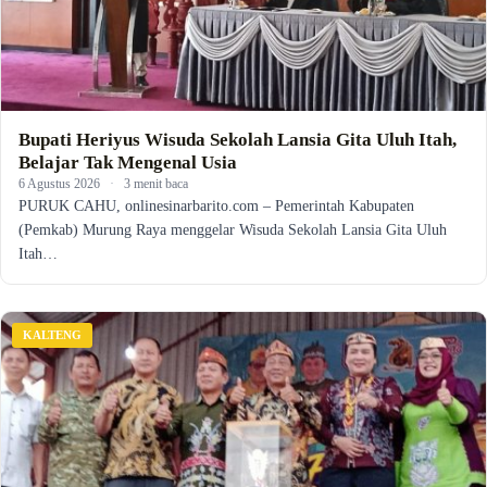
Bupati Heriyus Wisuda Sekolah Lansia Gita Uluh Itah,
Belajar Tak Mengenal Usia
6 Agustus 2026
·
3 menit baca
PURUK CAHU, onlinesinarbarito.com – Pemerintah Kabupaten
(Pemkab) Murung Raya menggelar Wisuda Sekolah Lansia Gita Uluh
Itah…
KALTENG