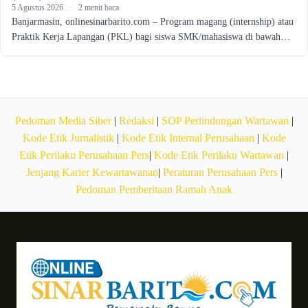
5 Agustus 2026
·
2 menit baca
Banjarmasin, onlinesinarbarito.com – Program magang (internship) atau
Praktik Kerja Lapangan (PKL) bagi siswa SMK/mahasiswa di bawah…
Pedoman Media Siber
|
Redaksi
|
SOP Perlindungan Wartawan
|
Kode Etik Jurnalistik
|
Kode Etik Internal Perusahaan
|
Kode
Etik Perilaku Perusahaan Pers
|
Kode Etik Perilaku Wartawan
|
Jenjang Karier Kewartawanan
|
Peraturan Perusahaan Pers
|
Pedoman Pemberitaan Ramah Anak