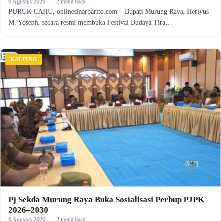
6 Agustus 2026
·
2 menit baca
PURUK CAHU, onlinesinarbarito.com – Bupati Murung Raya, Heriyus
M. Yoseph, secara resmi membuka Festival Budaya Tira…
KALTENG
Pj Sekda Murung Raya Buka Sosialisasi Perbup PJPK
2026–2030
6 Agustus 2026
·
2 menit baca