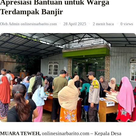
Apresiasi Bantuan untuk Warga
Terdampak Banjir
Oleh Admin onlinesinarbarito.com
·
28 April 2025
·
2 menit baca
·
0 views
MUARA TEWEH,
onlinesinarbarito.com – Kepala Desa