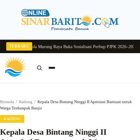
Langsung
ke
konten
TERBARU
g 2026
Pj Sekda Murung Raya Buka Sosialisasi Perbup PJPK 2026–2030
Dukung
Cari:
Cari
Beranda
/
Kalteng
/
Kepala Desa Bintang Ninggi II Apresiasi Bantuan untuk
Warga Terdampak Banjir
KALTENG
Kepala Desa Bintang Ninggi II