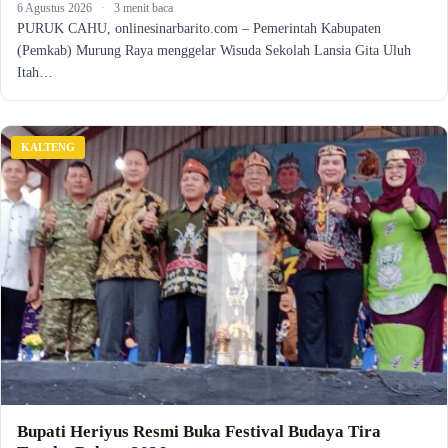
6 Agustus 2026
·
3 menit baca
PURUK CAHU, onlinesinarbarito.com – Pemerintah Kabupaten
(Pemkab) Murung Raya menggelar Wisuda Sekolah Lansia Gita Uluh
Itah…
KALTENG
Bupati Heriyus Resmi Buka Festival Budaya Tira