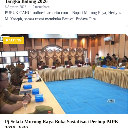
Tangka Balang 2026
6 Agustus 2026
·
2 menit baca
PURUK CAHU, onlinesinarbarito.com – Bupati Murung Raya, Heriyus
M. Yoseph, secara resmi membuka Festival Budaya Tira…
KALTENG
Pj Sekda Murung Raya Buka Sosialisasi Perbup PJPK
2026–2030