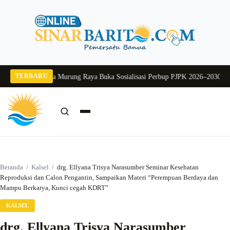
Langsung
ke
konten
TERBARU
2026
Pj Sekda Murung Raya Buka Sosialisasi Perbup PJPK 2026–2030
Dukung P
Cari:
Cari
Beranda
/
Kalsel
/
drg. Ellyana Trisya Narasumber Seminar Kesehatan
Reproduksi dan Calon Pengantin, Sampaikan Materi “Perempuan Berdaya dan
Mampu Berkarya, Kunci cegah KDRT”
KALSEL
drg. Ellyana Trisya Narasumber