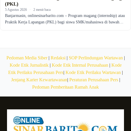
(PKL)
5 Agustus 2026
·
2 menit baca
Banjarmasin, onlinesinarbarito.com – Program magang (internship) atau
Praktik Kerja Lapangan (PKL) bagi siswa SMK/mahasiswa di bawah…
Pedoman Media Siber
|
Redaksi
|
SOP Perlindungan Wartawan
|
Kode Etik Jurnalistik
|
Kode Etik Internal Perusahaan
|
Kode
Etik Perilaku Perusahaan Pers
|
Kode Etik Perilaku Wartawan
|
Jenjang Karier Kewartawanan
|
Peraturan Perusahaan Pers
|
Pedoman Pemberitaan Ramah Anak