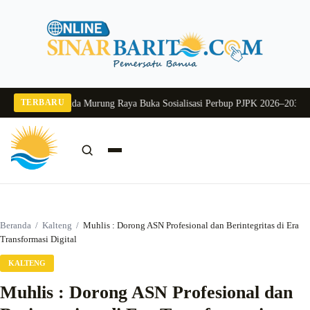
Langsung
ke
konten
TERBARU
g 2026
Pj Sekda Murung Raya Buka Sosialisasi Perbup PJPK 2026–2030
Dukung
Cari:
Cari
Beranda
/
Kalteng
/
Muhlis : Dorong ASN Profesional dan Berintegritas di Era
Transformasi Digital
KALTENG
Muhlis : Dorong ASN Profesional dan