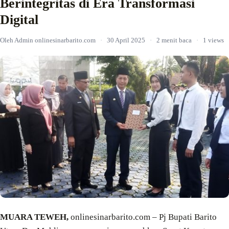
Berintegritas di Era Transformasi
Digital
Oleh Admin onlinesinarbarito.com
·
30 April 2025
·
2 menit baca
·
1 views
MUARA TEWEH,
onlinesinarbarito.com – Pj Bupati Barito