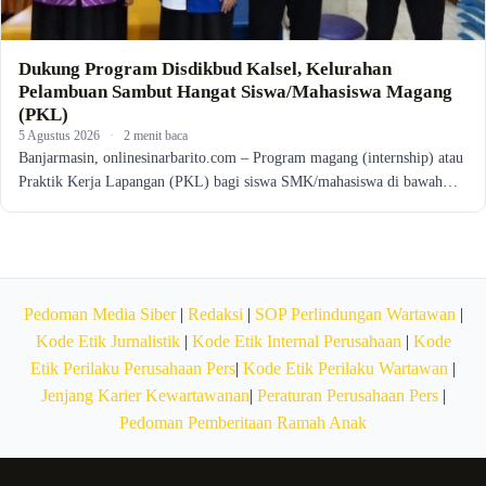
Dukung Program Disdikbud Kalsel, Kelurahan
Pelambuan Sambut Hangat Siswa/Mahasiswa Magang
(PKL)
5 Agustus 2026
·
2 menit baca
Banjarmasin, onlinesinarbarito.com – Program magang (internship) atau
Praktik Kerja Lapangan (PKL) bagi siswa SMK/mahasiswa di bawah…
Pedoman Media Siber
|
Redaksi
|
SOP Perlindungan Wartawan
|
Kode Etik Jurnalistik
|
Kode Etik Internal Perusahaan
|
Kode
Etik Perilaku Perusahaan Pers
|
Kode Etik Perilaku Wartawan
|
Jenjang Karier Kewartawanan
|
Peraturan Perusahaan Pers
|
Pedoman Pemberitaan Ramah Anak