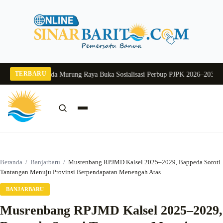
Langsung
ke
konten
TERBARU
g 2026
Pj Sekda Murung Raya Buka Sosialisasi Perbup PJPK 2026–2030
Dukung
Cari:
Cari
Beranda
/
Banjarbaru
/
Musrenbang RPJMD Kalsel 2025–2029, Bappeda Soroti
Tantangan Menuju Provinsi Berpendapatan Menengah Atas
BANJARBARU
Musrenbang RPJMD Kalsel 2025–2029,