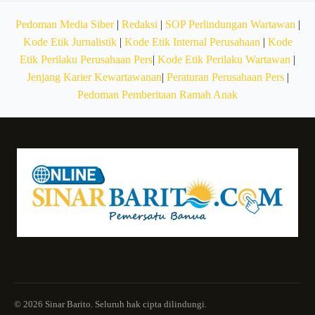
Pedoman Media Siber
|
Redaksi
|
SOP Perlindungan Wartawan
|
Kode Etik Jurnalistik
|
Kode Etik Internal Perusahaan
|
Kode
Etik Perilaku Perusahaan Pers
|
Kode Etik Perilaku Wartawan
|
Jenjang Karier Kewartawanan
|
Peraturan Perusahaan Pers
|
Pedoman Pemberitaan Ramah Anak
© 2026 Sinar Barito. Seluruh hak cipta dilindungi.