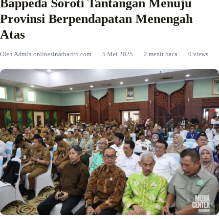
Bappeda Soroti Tantangan Menuju
Provinsi Berpendapatan Menengah
Atas
Oleh Admin onlinesinarbarito.com
·
5 Mei 2025
·
2 menit baca
·
0 views