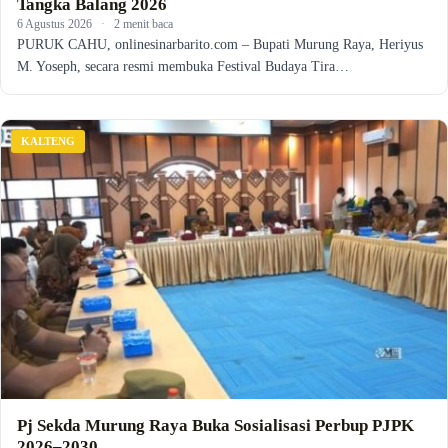
Tangka Balang 2026
6 Agustus 2026
·
2 menit baca
PURUK CAHU, onlinesinarbarito.com – Bupati Murung Raya, Heriyus
M. Yoseph, secara resmi membuka Festival Budaya Tira…
KALTENG
Pj Sekda Murung Raya Buka Sosialisasi Perbup PJPK
2026–2030