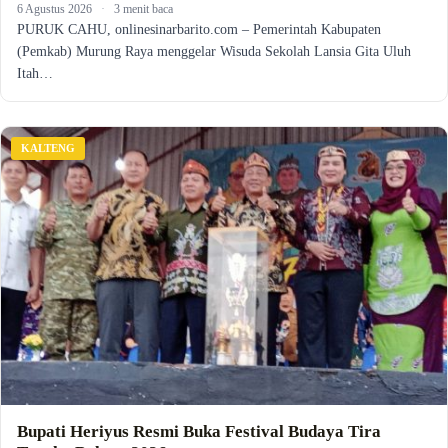
6 Agustus 2026
·
3 menit baca
PURUK CAHU, onlinesinarbarito.com – Pemerintah Kabupaten
(Pemkab) Murung Raya menggelar Wisuda Sekolah Lansia Gita Uluh
Itah…
KALTENG
Bupati Heriyus Resmi Buka Festival Budaya Tira