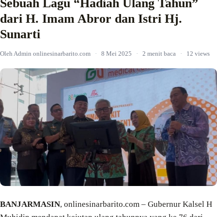
Sebuah Lagu “Hadiah Ulang Tahun”
dari H. Imam Abror dan Istri Hj.
Sunarti
Oleh Admin onlinesinarbarito.com
·
8 Mei 2025
·
2 menit baca
·
12 views
BANJARMASIN
, onlinesinarbarito.com – Gubernur Kalsel H