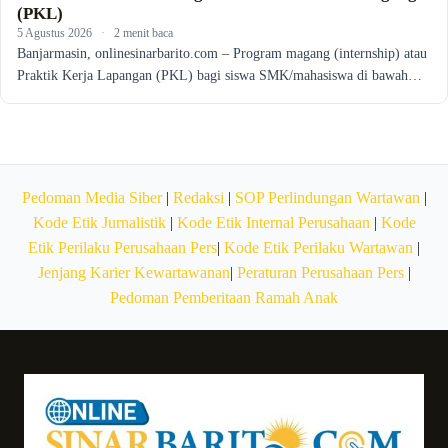
(PKL)
5 Agustus 2026
·
2 menit baca
Banjarmasin, onlinesinarbarito.com – Program magang (internship) atau
Praktik Kerja Lapangan (PKL) bagi siswa SMK/mahasiswa di bawah…
Pedoman Media Siber
|
Redaksi
|
SOP Perlindungan Wartawan
|
Kode Etik Jurnalistik
|
Kode Etik Internal Perusahaan
|
Kode
Etik Perilaku Perusahaan Pers
|
Kode Etik Perilaku Wartawan
|
Jenjang Karier Kewartawanan
|
Peraturan Perusahaan Pers
|
Pedoman Pemberitaan Ramah Anak