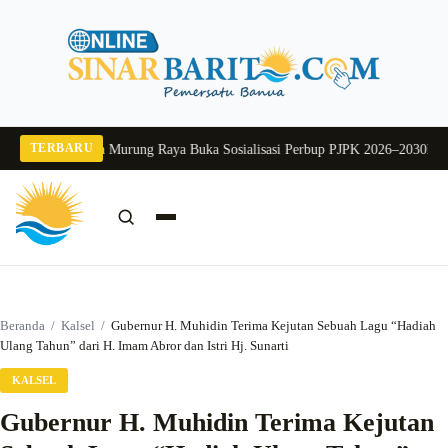
Langsung
ke
konten
TERBARU
2026
Pj Sekda Murung Raya Buka Sosialisasi Perbup PJPK 2026–2030
Dukung P
Cari:
Cari
Beranda
/
Kalsel
/
Gubernur H. Muhidin Terima Kejutan Sebuah Lagu “Hadiah
Ulang Tahun” dari H. Imam Abror dan Istri Hj. Sunarti
KALSEL
Gubernur H. Muhidin Terima Kejutan