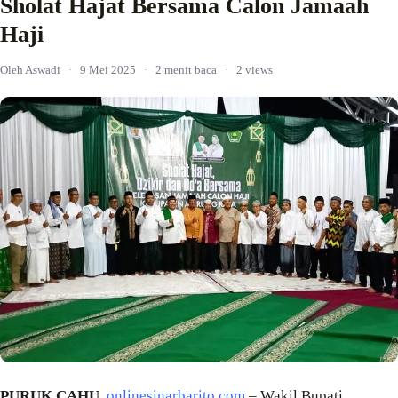
Sholat Hajat Bersama Calon Jamaah
Haji
Oleh Aswadi
·
9 Mei 2025
·
2 menit baca
·
2 views
PURUK CAHU
,
onlinesinarbarito.com
– Wakil Bupati