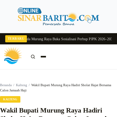
Langsung
ke
konten
TERBARU
g 2026
Pj Sekda Murung Raya Buka Sosialisasi Perbup PJPK 2026–2030
Dukung
Cari:
Cari
Beranda
/
Kalteng
/
Wakil Bupati Murung Raya Hadiri Sholat Hajat Bersama
Calon Jamaah Haji
KALTENG
Wakil Bupati Murung Raya Hadiri