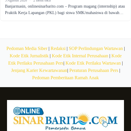
5 Agustus 2026
·
2 menit baca
Banjarmasin, onlinesinarbarito.com – Program magang (internship) atau
Praktik Kerja Lapangan (PKL) bagi siswa SMK/mahasiswa di bawah…
Pedoman Media Siber
|
Redaksi
|
SOP Perlindungan Wartawan
|
Kode Etik Jurnalistik
|
Kode Etik Internal Perusahaan
|
Kode
Etik Perilaku Perusahaan Pers
|
Kode Etik Perilaku Wartawan
|
Jenjang Karier Kewartawanan
|
Peraturan Perusahaan Pers
|
Pedoman Pemberitaan Ramah Anak