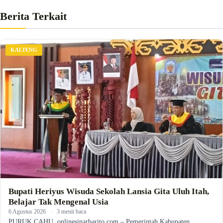
Berita Terkait
KALTENG
Bupati Heriyus Wisuda Sekolah Lansia Gita Uluh Itah,
Belajar Tak Mengenal Usia
6 Agustus 2026
·
3 menit baca
PURUK CAHU, onlinesinarbarito.com – Pemerintah Kabupaten